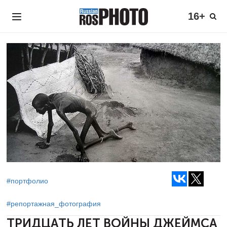
16+
#портфолио
#репортажная_фотография
ТРИДЦАТЬ ЛЕТ ВОЙНЫ
ДЖЕЙМСА