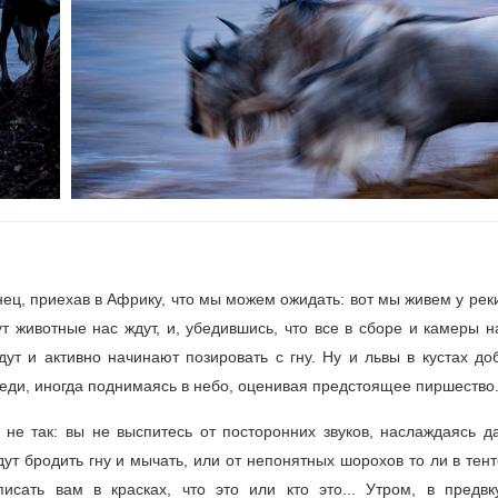
ец, приехав в Африку, что мы можем ожидать: вот мы живем у рек
т животные нас ждут, и, убедившись, что все в сборе и камеры н
дут и активно начинают позировать с гну. Ну и львы в кустах д
еди, иногда поднимаясь в небо, оценивая предстоящее пиршество.
о не так: вы не выспитесь от посторонних звуков, наслаждаясь д
ут бродить гну и мычать, или от непонятных шорохов то ли в тент
сать вам в красках, что это или кто это... Утром, в предвк