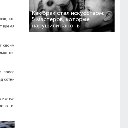
Как брак стал искусством:
5 мастеров, которые
ав, кто
нарушили каноны
ит время
т своим
имается
и после
од сотни
лизятся
тных и,