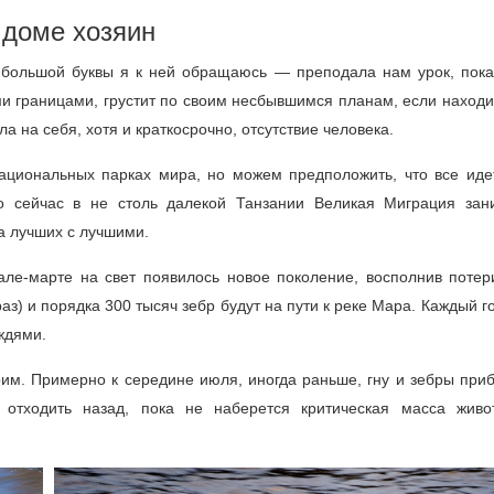
 доме хозяин
 большой буквы я к ней обращаюсь — преподала нам урок, показ
ми границами, грустит по своим несбывшимся планам, если наход
 на себя, хотя и краткосрочно, отсутствие человека.
ациональных парках мира, но можем предположить, что все иде
о сейчас в не столь далекой Танзании Великая Миграция зан
а лучших с лучшими.
ле-марте на свет появилось новое поколение, восполнив потер
аз) и порядка 300 тысяч зебр будут на пути к реке Мара. Каждый г
ждями.
рим. Примерно к середине июля, иногда раньше, гну и зебры приб
 отходить назад, пока не наберется критическая масса живо