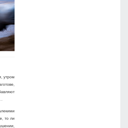
и, утром
аготове,
обавляют
..
алекими
е, то ли
ушении,