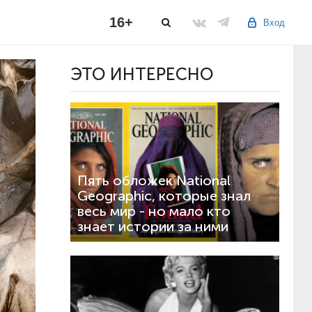
16+
Вход
ЭТО ИНТЕРЕСНО
Пять обложек National
Geographic, которые знал
весь мир - но мало кто
знает истории за ними