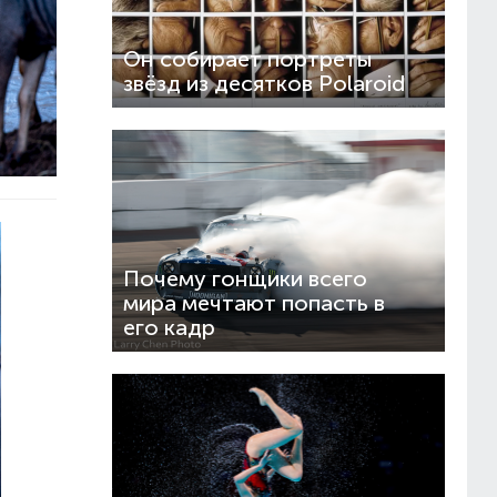
Он собирает портреты
звёзд из десятков Polaroid
Почему гонщики всего
мира мечтают попасть в
его кадр