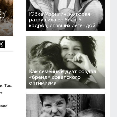
:
Юбка Мэрилин, которая
разрушила её брак: 5
кадров, ставших легендой
Как семейный дуэт создал
«бренд» советского
оптимизма
. Так,
ие
иале