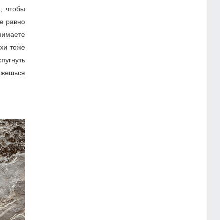
, чтобы
се равно
анимаете
ухи тоже
спугнуть
кажешься