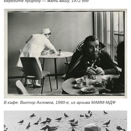
Берегите природу — мать вашу, 1972 год
В кафе. Виктор Ахломов,
1990-е,
из архива МАММ-МДФ