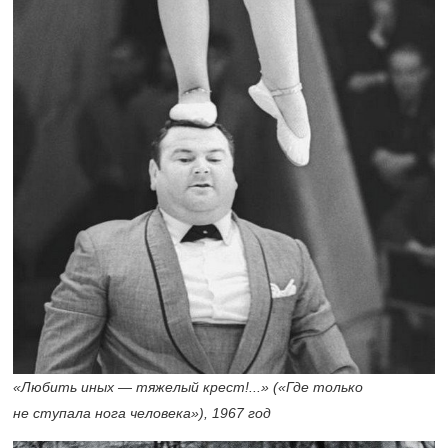
«Любить иных — тяжелый крест!...» («Где только
не ступала нога человека»), 1967 год