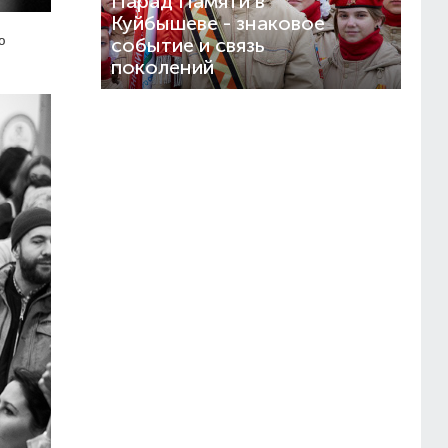
Парад Памяти в
Куйбышеве - знаковое
ю
событие и связь
поколений