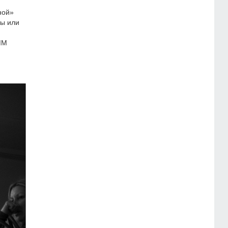
ной»
ды или
ММ