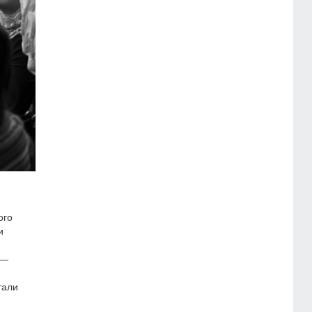
ого
и
 —
тали