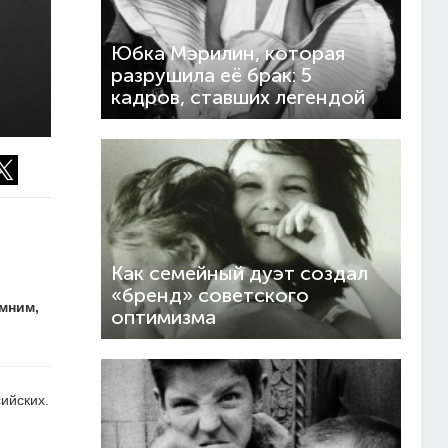
Юбка Мэрилин, которая
разрушила её брак: 5
кадров, ставших легендой
Как семейный дуэт создал
«бренд» советского
мним,
оптимизма
ийских.