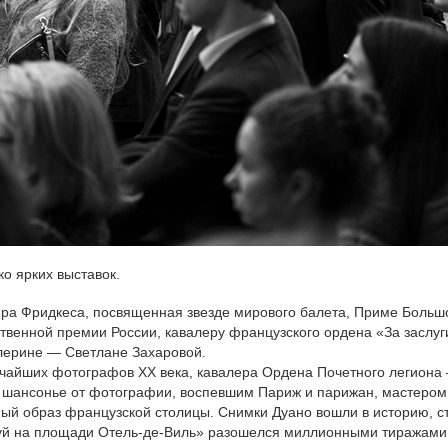
о ярких выставок.
ра Фридкеса, посвященная звезде мирового балета, Приме Больш
ственной премии России, кавалеру французского ордена «За заслуг
алерине — Светлане Захаровой.
ичайших фотографов XX века, кавалера Ордена Почетного легиона
, шансонье от фотографии, воспевшим Париж и парижан, мастером
ый образ французской столицы. Снимки Дуано вошли в историю, с
уй на площади Отель-де-Виль» разошелся миллионными тиражами