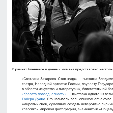
В рамках биеннале в данный момент представлено нескольк
«Светлана Захарова. Стоп-кадр» — выставка Владими
театра, Народной артистке России, лауреату Государ
в области искусства и литературы», блистательной б
«Красота повседневности»
— выставка одного из вел
Робера Дуано
. Его называли волшебником объектива
жанровых сцен, сумевшим создать невероятно лиричн
классикой мировой фотографии, знаменитый «Поцел