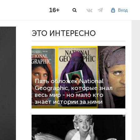
16+
Вход
ЭТО ИНТЕРЕСНО
Пять обложек National
Geographic, которые знал
весь мир - но мало кто
знает истории за ними