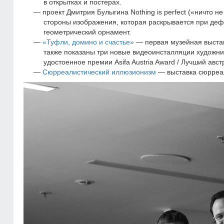
в открытках и постерах.
проект Дмитрия Булыгина Nothing is perfect («ничто 
стороны изображения, которая раскрывается при де
геометрический орнамент.
«Туфли, домино и счастье»
— первая музейная выста
также показаны три новые видеоинсталляции художни
удостоенное премии Asifa Austria Award / Лучший ав
Сюрреалистический иллюзионизм
— выставка сюрреал