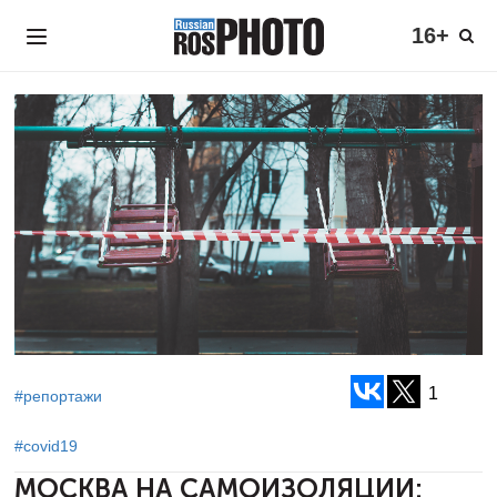
16+
1
#репортажи
#covid19
МОСКВА НА САМОИЗОЛЯЦИИ: