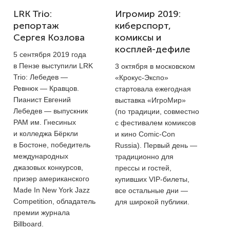
LRK Trio:
Игромир 2019:
репортаж
киберспорт,
Сергея Козлова
комиксы и
косплей-дефиле
5 сентября 2019 года
в Пензе выступили LRK
3 октября в московском
Trio: Лебедев —
«Крокус-Экспо»
Ревнюк — Кравцов.
стартовала ежегодная
Пианист Евгений
выставка «ИгроМир»
Лебедев — выпускник
(по традиции, совместно
РАМ им. Гнесиных
с фестивалем комиксов
и колледжа Бёркли
и кино Comic-Con
в Бостоне, победитель
Russia). Первый день —
международных
традиционно для
джазовых конкурсов,
прессы и гостей,
призер американского
купивших VIP-билеты,
Made In New York Jazz
все остальные дни —
Competition, обладатель
для широкой публики.
премии журнала
Billboard.