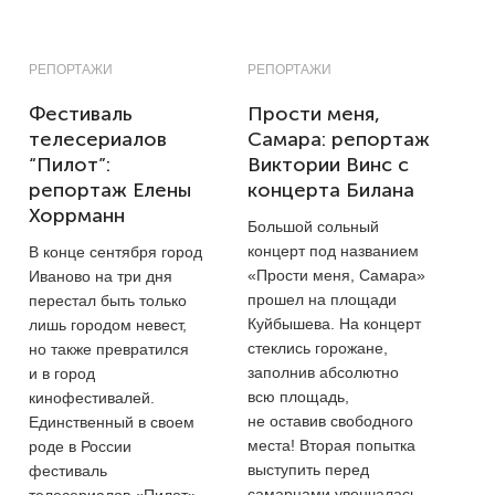
РЕПОРТАЖИ
РЕПОРТАЖИ
Фестиваль
Прости меня,
телесериалов
Самара: репортаж
“Пилот”:
Виктории Винс с
репортаж Елены
концерта Билана
Хоррманн
Большой сольный
концерт под названием
В конце сентября город
«Прости меня, Самара»
Иваново на три дня
прошел на площади
перестал быть только
Куйбышева. На концерт
лишь городом невест,
стеклись горожане,
но также превратился
заполнив абсолютно
и в город
всю площадь,
кинофестивалей.
не оставив свободного
Единственный в своем
места! Вторая попытка
роде в России
выступить перед
фестиваль
самарцами увенчалась
телесериалов «Пилот»