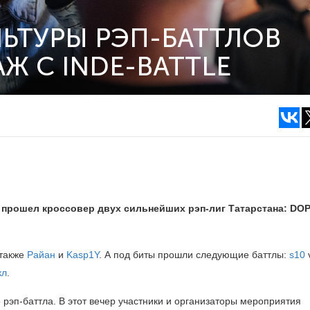
ЬТУРЫ РЭП-БАТТЛОВ
АЖ С INDE-BATTLE
прошел кроссовер двух сильнейших рэп-лиг Татарстана:
DO
 также
Райан
и
Kasp1Y
. А под биты прошли следующие баттлы:
s10
кл
.
рэп-баттла. В этот вечер участники и организаторы мероприятия