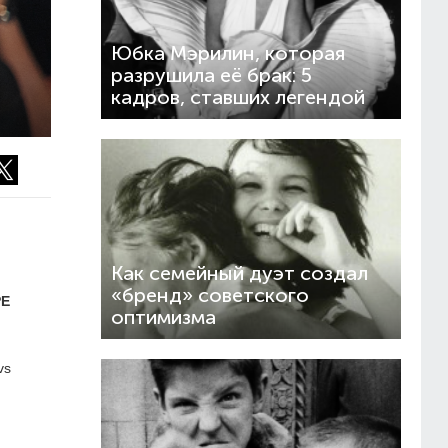
Юбка Мэрилин, которая
разрушила её брак: 5
кадров, ставших легендой
Как семейный дуэт создал
«бренд» советского
PE
оптимизма
vs