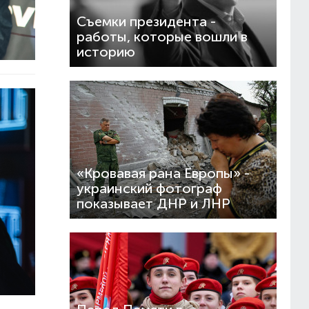
Съемки президента -
работы, которые вошли в
историю
«Кровавая рана Европы» -
украинский фотограф
показывает ДНР и ЛНР