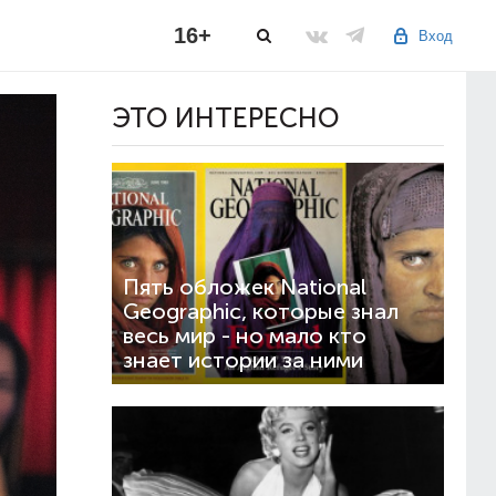
16+
Вход
ЭТО ИНТЕРЕСНО
Пять обложек National
Geographic, которые знал
весь мир - но мало кто
знает истории за ними