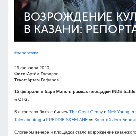
ВОЗРОЖДЕНИЕ КУЛ
В КАЗАНИ: РЕПОРТ
#репортажи
26 февраля 2020
Фото:
Артём Гафаров
Текст:
Артём Гафаров
15 февраля в баре
Mano
в рамках площадки
INDE
-
battle
и
OTG
.
В а капелла баттле бились
The Great Genby
и
Nick Young
, а
Talesaboutmg
и
FREDDIE SKEELANE
vs
Золотой Лего Биони
Слоганом вечера и площадки стало возрождение казанского 