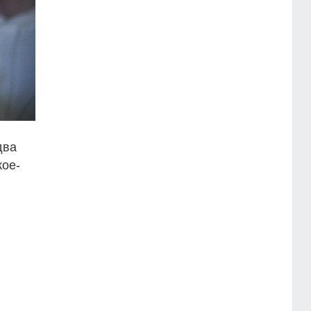
два
кое-