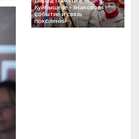
Парад Памяти в
Куйбышеве - знаковое
событие и связь
поколений