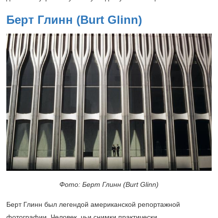
Берт Глинн (Burt Glinn)
Фото: Берт Глинн (Burt Glinn)
Берт Глинн был легендой американской репортажной
фотографии. Человек, чьи снимки практически