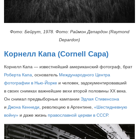
Фото: Бейрут,
1978.
Фото: Раймон Депардон (Raymond
Depardon)
Корнелл Капа (Cornell Capa)
Корнелл Капа — известнейший американский фотограф, брат
Роберта Капа
, основатель
Международного Центра
фотографии в Нью-Йорке
и человек, задокументировавший
в своих снимках важнейшие вехи второй половины XX века.
Он снимал предвыборные кампании
Эдлая Стивенсона
и
Джона Кеннеди
, революцию в Аргентине,
«Шестидневную
войну»
и даже жизнь
православной церкви в СССР
.