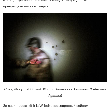
превращать жизнь в смерть.
Ирак, Мосул, 2006 год. Фото: Питер ван Агтмаел (Peter van
Agtmael)
За свой проект «If It is Willed», посвященный войнам