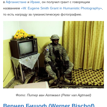
в
Афганистане
и
Ираке
, он получил грант с говорящим
названием
«W. Eugene Smith Grant in Humanistic Photography»
,
то есть награду за гуманистическую фотографию.
Фото: Питер ван Агтмаел (Peter van Agtmael)
Вернер Бишоф
(Werner Bischof)