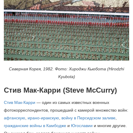
Северная Корея, 1982. Фото: Хироджи Кьюбота (Hirodzhi
Kyubotа)
Стив Мак-Карри (
Steve
McCurry
)
Стив Мак-Карри
— один из самых известных военных
фотокорреспондентов, прошедший с камерой множество войн:
афганскую
,
ирано-иракскую
,
войну в Персидском заливе
,
гражданские войны в Камбодже
и
Югославии
и многие другие.