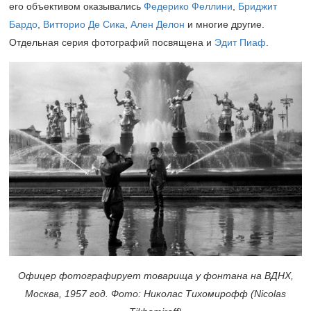
его объективом оказывались
Федерико Феллини
,
Бриджит
Бардо
,
Витторио Де Сика
,
Ален Делон
и многие другие.
Отдельная серия фотографий посвящена и
Эдит Пиаф
.
Офицер фотографирует товарища у фонтана на ВДНХ,
Москва, 1957 год. Фото: Николас Тихомирофф (Nicolas