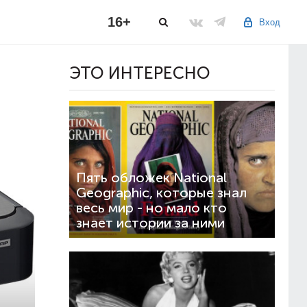
16+
Вход
ЭТО ИНТЕРЕСНО
Пять обложек National
Geographic, которые знал
весь мир - но мало кто
знает истории за ними