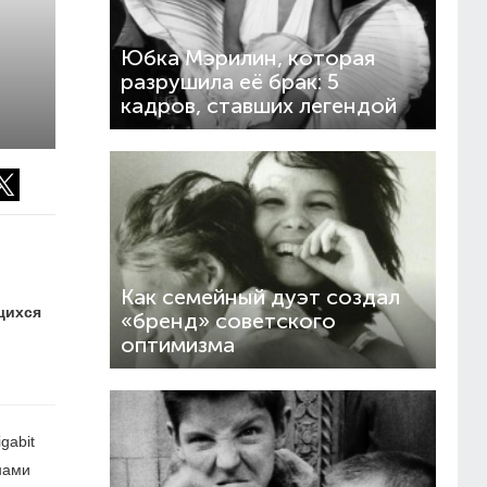
Юбка Мэрилин, которая
разрушила её брак: 5
кадров, ставших легендой
Как семейный дуэт создал
щихся
«бренд» советского
оптимизма
gabit
нами