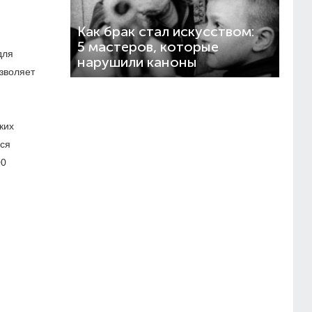
,
Как брак стал искусством:
5 мастеров, которые
для
нарушили каноны
зволяет
ких
ься
00