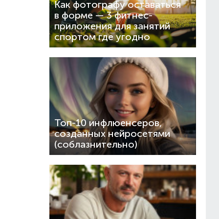
Как фотографу оставаться
в форме — 3 фитнес-
приложения для занятий
спортом где угодно
Топ-10 инфлюенсеров,
созданных нейросетями
(соблазнительно)