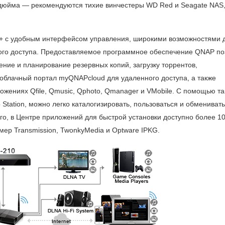
 дюйма — рекомендуются тихие винчестеры WD Red и Seagate NAS
+ с удобным интерфейсом управления, широкими возможностями 
ого доступа. Предоставляемое программное обеспечение QNAP по
ние и планирование резервных копий, загрузку торрентов,
блачный портал myQNAPcloud для удаленного доступа, а также
ожениях Qfile, Qmusic, Qphoto, Qmanager и VMobile. С помощью та
o Station, можно легко каталогизировать, пользоваться и обмениват
го, в Центре приложений для быстрой установки доступно более 1
ер Transmission, TwonkyMedia и Optware IPKG.