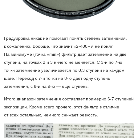
Градуировка никак не помогает понять степень затемнения,
к сожалению. Вообще, что значит
«2-400»
я не понял.
На минимуме (точка «min») фильтр дает затемнение на две
ступени, на точках 2 и 3 ничего не меняется. С
3-й
по
7-ю
точки затемнение увеличивается по 0,3 ступени на каждом
шаге. Переход с
7-й
точки на
8-ю
дает одну ступень
затемнения, с
8-й
на
9-ю —
еще ступень.
Итого диапазон затемнения составляет примерно
6-7
ступеней
экспозиции. Кроме всего прочего, этот фильтр в отличие
от всех остальных, немного снижает резкость.