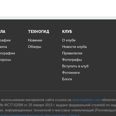
ЛА
ТЕХНОГИД
КЛУБ
графии
Новинки
О клубе
шопа
Обзоры
Новости клуба
тографии
Привилегии
опросы
Фотографы
Вступить в клуб
Фотокниги
Блоги
 использовании материалов сайта ссылка на
www.rosphoto.com
обязател
№ ФС77-52599 от 25 января 2013 г. выдано федеральной службой по на
зи, информационных технологий и массовых коммуникаций (Роскомнадзо
итика конфиденциальности персональных данных