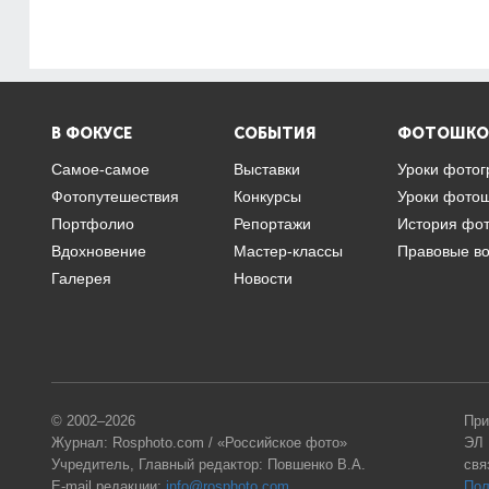
В ФОКУСЕ
СОБЫТИЯ
ФОТОШКО
Самое-самое
Выставки
Уроки фото
Фотопутешествия
Конкурсы
Уроки фото
Портфолио
Репортажи
История фо
Вдохновение
Мастер-классы
Правовые в
Галерея
Новости
© 2002–2026
При
Журнал: Rosphoto.com / «Российское фото»
ЭЛ 
Учредитель, Главный редактор: Повшенко В.А.
свя
E-mail редакции:
info@rosphoto.com
Пол