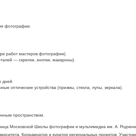
ния фотографии.
ре работ мастеров фотографии).
алей — скрепки, кнопки, макароны).
х дней.
ые оптические устройства (призмы, стекла, лупы, зеркала).
ионным пространством.
ница Московской Школы фотографии и мультимедиа им. А. Родченк
верситета. Координатор и куратор региональных проектов. Участни