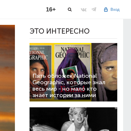
16+
Вход
ЭТО ИНТЕРЕСНО
Пять обложек National
Geographic, которые знал
весь мир - но мало кто
знает истории за ними