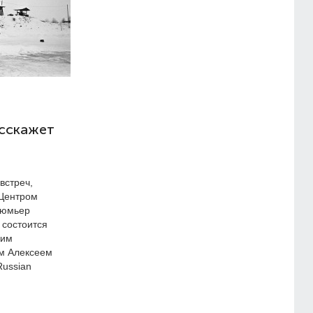
Репортаж с Nikon Day
2019: тесты новинок,
мастер-классы и модели
асскажет
встреч,
 Центром
Люмьер
 состоится
ким
м Алексеем
Russian