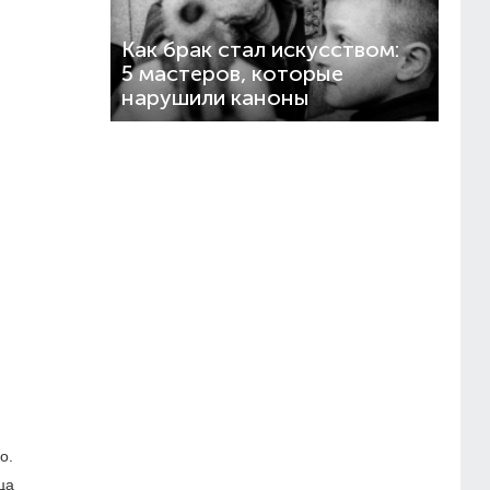
Как брак стал искусством:
5 мастеров, которые
нарушили каноны
о.
ца