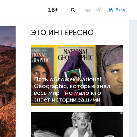
16+
Вход
ЭТО ИНТЕРЕСНО
Пять обложек National
Geographic, которые знал
весь мир - но мало кто
знает истории за ними