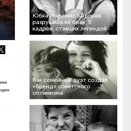
Юбка Мэрилин, которая
разрушила её брак: 5
кадров, ставших легендой
Как семейный дуэт создал
ажи
«бренд» советского
 один
оптимизма