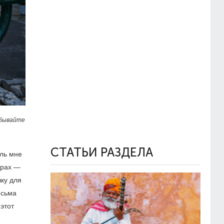
абывайте
СТАТЬИ РАЗДЕЛА
ель мне
орах —
ку для
есьма
этот