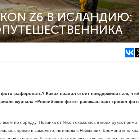
IKON Z6 В ИСЛАНДИЮ:
ОПУТЕШЕСТВЕННИКА
о фотографировать? Каких правил стоит придерживаться, чт
териале журнала «Российское фото» рассказывает трэвел-фот
о всем по порядку. Новинка от Nikon оказалась в моих руках прямо
пришлось прямо в самолете, летящем в Рейкьявик. Времени мне хва
ого производителя. Все кнопки на корпусе тоже оказались на прив