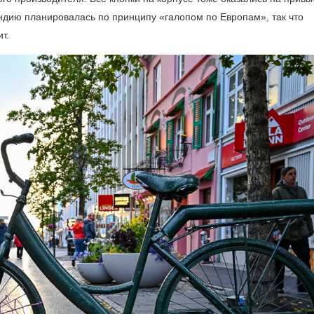
андию планировалась по принципу «галопом по Европам», так что
т.