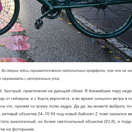
 Во дворах здесь скрывается много любопытных граффити, так что не з
и сворачивать с центральных улиц
кий, быстрый, практически не дающий сбоев. В ближайшие пару нед
ар от гейзеров, и с борта вертолета, и во время сильного ветра в г
а что, причем по всему полю кадра. Да-да, вы можете выбрать точ
, китовый объектив
24–70 f/4
под новый байонет Z тоже оказался в
ть аналогичный, но более светосильный объектив (f/2,8), и тогда 
тов на фоторынке.