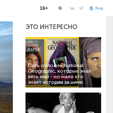
16+
Вход
ЭТО ИНТЕРЕСНО
Пять обложек National
Geographic, которые знал
весь мир - но мало кто
знает истории за ними