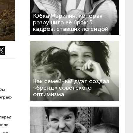
Юбка Мэрилин, которая
разрушила её брак: 5
кадров, ставших легендой
Как семейный дуэт создал
«бренд» советского
обы
оптимизма
ограф
 перед
тило
ычных