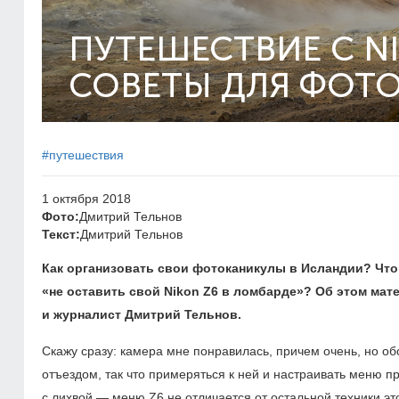
ПУТЕШЕСТВИЕ С N
СОВЕТЫ ДЛЯ ФОТ
#путешествия
1 октября 2018
Фото:
Дмитрий Тельнов
Текст:
Дмитрий Тельнов
Как организовать свои фотоканикулы в Исландии? Чт
«не оставить свой Nikon Z6 в ломбарде»? Об этом ма
и журналист Дмитрий Тельнов.
Скажу сразу: камера мне понравилась, причем очень, но об
отъездом, так что примеряться к ней и настраивать меню 
с лихвой — меню Z6 не отличается от остальной техники эт