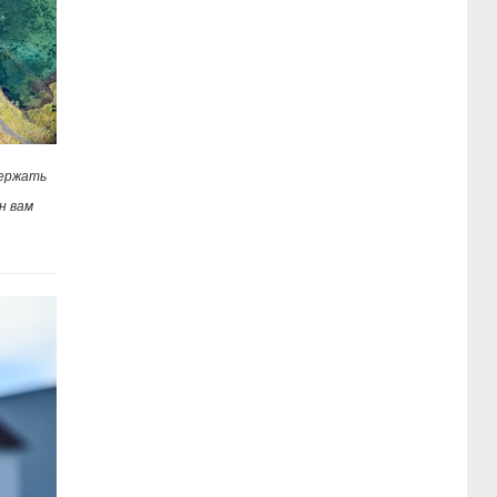
держать
н вам