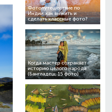
Фотопутешествие по
Индии: как выжить и
сделать классные фото?
Когда мастер сохраняет
историю целого народа
(Бангладеш, 15 фото)