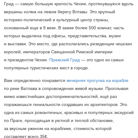
Град — самую большую крепость Чехии, протянувшуюся вдоль
вершины холма на левом берегу Влтавы. Это крупный
историко-политический и культурный центр страны,
основанный еще в 9 веке. В замке более 500 комнат, часть
которых выделена под офисы, представительства, музеи
и выставки. Это место, где располагались резиденции чешских
королей, императоров Священной Римской империи
и президентов Чехии.
Пражский Град
— это одно из самых
популярных туристических мест в городе.
Вам определенно понравится
вечерняя прогулка на корабле
по реке Ватлава в сопровождении живой музыки. Проплывая
мимо известнейших достопримечательностей, ещё раз
поражаешься гениальности создавших их архитекторов. Это
одна из самых романтичных, красивых и популярных экскурсий
по Праге, проходящая в уютной и теплой обстановке,
за вкусным ужином на кораблике, стоимость которой
составляет всего 35€.