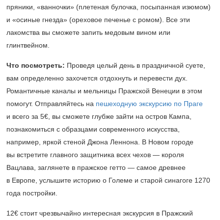
пряники, «ванночки» (плетеная булочка, посыпанная изюмом)
и «осиные гнезда» (ореховое печенье с ромом). Все эти
лакомства вы сможете запить медовым вином или
глинтвейном.
Что посмотреть:
Проведя целый день в праздничной суете,
вам определенно захочется отдохнуть и перевести дух.
Романтичные каналы и мельницы Пражской Венеции в этом
помогут. Отправляйтесь на
пешеходную экскурсию по Праге
и всего за 5€, вы сможете глубже зайти на остров Кампа,
познакомиться с образцами современного искусства,
например, яркой стеной Джона Леннона. В Новом городе
вы встретите главного защитника всех чехов — короля
Вацлава, заглянете в пражское гетто — самое древнее
в Европе, услышите историю о Големе и старой синагоге 1270
года постройки.
12€ стоит чрезвычайно интересная экскурсия в Пражский