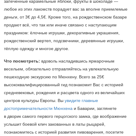
запеченные карамельные яблоки, фрукты в шоколаде —
любое из этих лакомств порадует вас за вполне приемлемые
деньги, от 3€ до 4,5€. Кроме того, на рождественском базаре
продают всё, что так или иначе связано с наступающим
праздником: ёлочные игрушки, декоративные украшения,
рождественский вертеп, подсвечники, деревянные игрушки,
тёплую одежду и многое другое.
Что посмотреть:
вдоволь насладившись ярмарочным
весельем, обязательно отправляйтесь на увлекательную
пешеходную экскурсию по Мюнхену. Всего за 25€
высококвалифицированный гид познакомит Вас с историей
средневековья, рождения и расцвета одного из величайших
центров культуры Европы. Вы
увидите главные
достопримечательности Мюнхена
и Баварии, заглянете
в дворик самого первого герцогского замка, где воображение
услышит боевой клич закованных в латы рыцарей,
познакомитесь с историей развития пивоварения, посетите