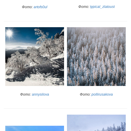
Фото:
typical_zlatoust
Фото:
artofs0ul
Фото:
annysilova
Фото:
pollirusakova