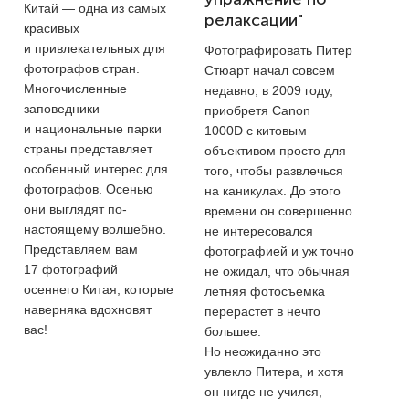
Китай — одна из самых
релаксации"
красивых
и привлекательных для
Фотографировать Питер
фотографов стран.
Стюарт начал совсем
Многочисленные
недавно, в 2009 году,
заповедники
приобретя Canon
и национальные парки
1000D с китовым
страны представляет
объективом просто для
особенный интерес для
того, чтобы развлечься
фотографов. Осенью
на каникулах. До этого
они выглядят по-
времени он совершенно
настоящему волшебно.
не интересовался
Представляем вам
фотографией и уж точно
17 фотографий
не ожидал, что обычная
осеннего Китая, которые
летняя фотосъемка
наверняка вдохновят
перерастет в нечто
вас!
большее.
Но неожиданно это
увлекло Питера, и хотя
он нигде не учился,