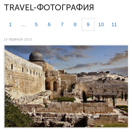
TRAVEL-ФОТОГРАФИЯ
1
…
5
6
7
8
9
10
11
19 ФЕВРАЛЯ 2013