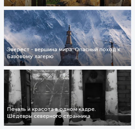
Эверест - вершина мира. Опасный поход к
Базовому лагерю
Печаль и красота в одном кадре.
Шедевры северного странника