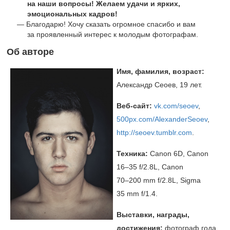
на наши вопросы! Желаем удачи и ярких,
эмоциональных кадров!
Благодарю! Хочу сказать огромное спасибо и вам
за проявленный интерес к молодым фотографам.
Об авторе
Имя, фамилия, возраст:
Александр Сеоев, 19 лет.
Веб-сайт:
vk.com/seoev
,
500px.com/AlexanderSeoev
,
http://seoev.tumblr.com
.
Техника:
Canon 6D, Canon
16–35 f/2.8L,
Canon
70–200 mm
f/2.8L, Sigma
35 mm f/1.4.
Выставки, награды,
достижения:
фотограф года