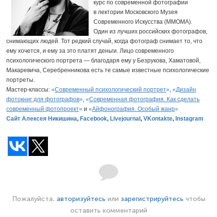
курс по современной фотографии
в лектории Московского Музея
Современного Искусства (ММОМА).
Один из лучших российских фотографов,
снимающих людей. Тот редкий случай, когда фотограф снимает то, что
ему хочется, и ему за это платят деньги. Лицо современного
психологического портрета — благодаря ему у Безрукова, Хаматовой,
Макаревича, Серебренникова есть те самые известные психологические
портреты.
Мастер-классы:
«
Современный психологический портрет
»
,
«
Дизайн
фотокниг для фотографов
»
,
«
Современная фотография. Как сделать
современный фотопроект
»
и
«
Айфонография. Особый жанр
»
Сайт Алексея Никишина
,
Facebook
,
Livejournal
,
VKontakte
,
Instagram
Пожалуйста,
авторизуйтесь
или
зарегистрируйтесь
чтобы
оставить комментарий