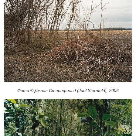
Фото © Джоэл Стернфельд (Joel Sternfeld), 2006