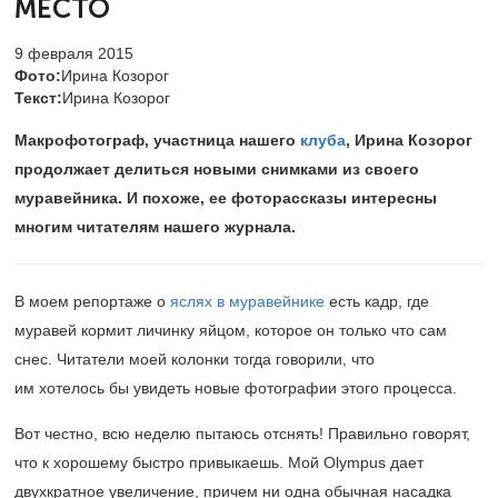
МЕСТО
9 февраля 2015
Фото:
Ирина Козорог
Текст:
Ирина Козорог
Макрофотограф, участница нашего
клуба
, Ирина Козорог
продолжает делиться новыми снимками из своего
муравейника. И похоже, ее фоторассказы интересны
многим читателям нашего журнала.
В моем репортаже о
яслях в муравейнике
есть кадр, где
муравей кормит личинку яйцом, которое он только что сам
снес. Читатели моей колонки тогда говорили, что
им хотелось бы увидеть новые фотографии этого процесса.
Вот честно, всю неделю пытаюсь отснять! Правильно говорят,
что к хорошему быстро привыкаешь. Мой Olympus дает
двухкратное увеличение, причем ни одна обычная насадка