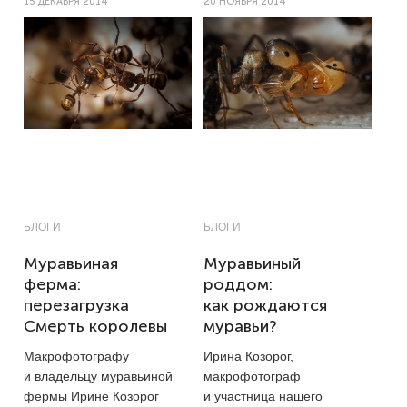
15 ДЕКАБРЯ 2014
20 НОЯБРЯ 2014
БЛОГИ
БЛОГИ
Муравьиная
Муравьиный
ферма:
роддом:
перезагрузка
как рождаются
Смерть королевы
муравьи?
Макрофотографу
Ирина Козорог,
и владельцу муравьиной
макрофотограф
фермы Ирине Козорог
и участница нашего