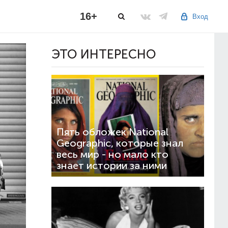
16+
Вход
ЭТО ИНТЕРЕСНО
Пять обложек National
Geographic, которые знал
весь мир - но мало кто
знает истории за ними