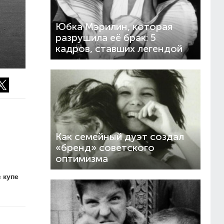
Юбка Мэрилин, которая
разрушила её брак: 5
кадров, ставших легендой
Как семейный дуэт создал
«бренд» советского
оптимизма
 купе