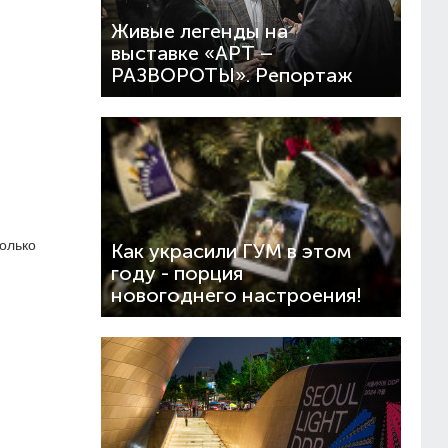
Живые легенды на
выставке «АРТ –
РАЗВОРОТЫ». Репортаж
только
Как украсили ГУМ в этом
году - порция
новогоднего настроения!