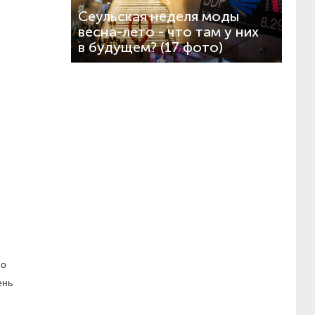
Сеульская неделя моды
весна-лето - что там у них
в будущем? (17 фото)
но
ень