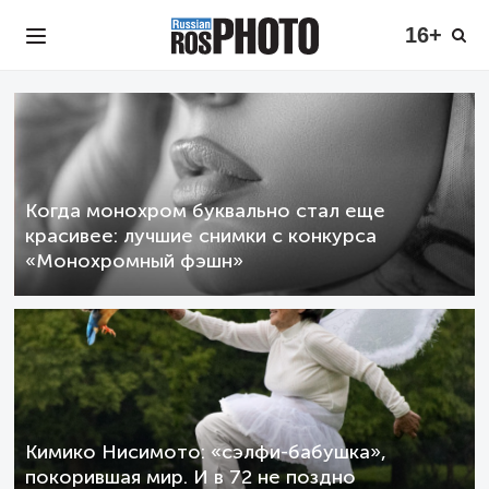
16+
Когда монохром буквально стал еще
красивее: лучшие снимки с конкурса
«Монохромный фэшн»
Кимико Нисимото: «сэлфи-бабушка»,
покорившая мир. И в 72 не поздно