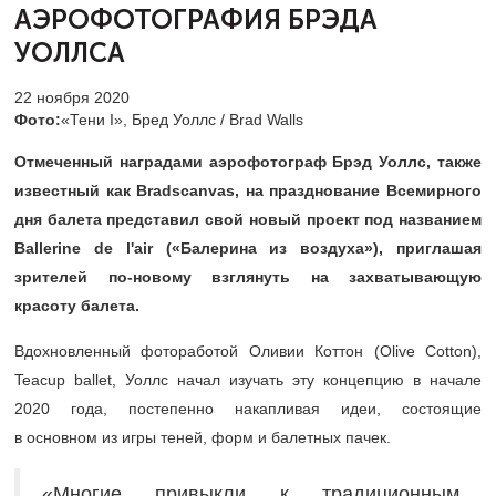
АЭРОФОТОГРАФИЯ БРЭДА
УОЛЛСА
22 ноября 2020
Фото:
«Тени I», Бред Уоллс / Brad Walls
Отмеченный наградами аэрофотограф Брэд Уоллс, также
известный как
Bradscanvas,
на празднование Всемирного
дня балета представил свой новый проект
под названием
Ballerine de l'air
(«Балерина из воздуха»), приглашая
зрителей по-новому взглянуть на захватывающую
красоту балета.
Вдохновленный фотоработой Оливии Коттон (Olive Cotton),
Teacup ballet, Уоллс начал изучать эту концепцию в начале
2020 года, постепенно накапливая идеи, состоящие
в основном из игры теней, форм и балетных пачек.
«Многие привыкли к традиционным