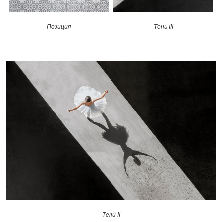
Позиция
Тени III
Тени II