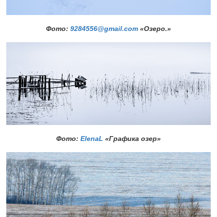
Фото:
9284556@gmail.com
«Озеро.»
Фото:
ElenaL
«Графика озер»