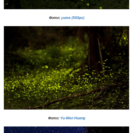
Фото:
yume (500рх)
Фото:
Yu-Wen Huang