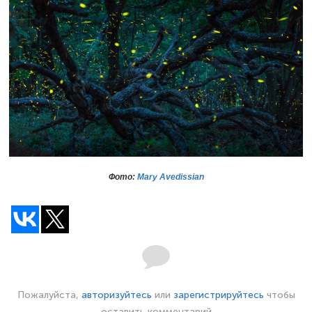
Фото:
Mary Avedissian
Пожалуйста,
авторизуйтесь
или
зарегистрируйтесь
чтобы
оставить комментарий