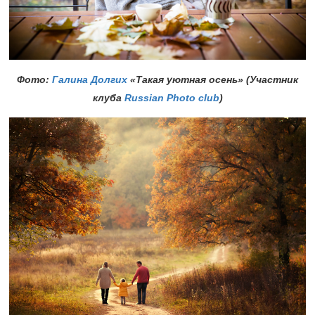
Фото:
Галина Долгих
«Такая уютная осень» (Участник
клуба
Russian Photo club
)