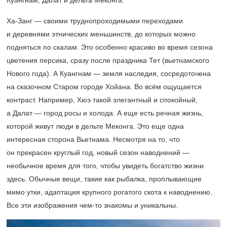
Куангнам, Далат и дельта Меконга.
Ха-Занг — своими труднопроходимыми переходами
и деревнями этнических меньшинств, до которых можно
подняться по скалам. Это особенно красиво во время сезона
цветения персика, сразу после праздника Тет (вьетнамского
Нового года). А Куангнам — земля наследия, сосредоточена
на сказочном Старом городе Хойана. Во всём ощущается
контраст. Например, Хюэ такой элегантный и спокойный,
а Далат — город росы и холода. А еще есть речная жизнь,
которой живут люди в дельте Меконга. Это еще одна
интересная сторона Вьетнама. Несмотря на то, что
он прекрасен круглый год, новый сезон наводнений —
необычное время для того, чтобы увидеть богатство жизни
здесь. Обычные вещи, такие как рыбалка, проплывающие
мимо утки, адаптация крупного рогатого скота к наводнению.
Все эти изображения чем-то знакомы и уникальны.