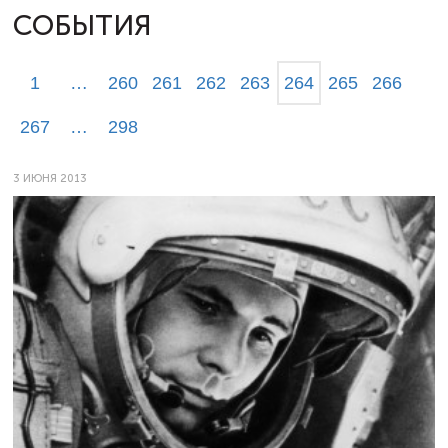
СОБЫТИЯ
1
…
260
261
262
263
264
265
266
267
…
298
3 ИЮНЯ 2013