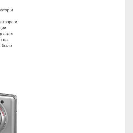
атор и
атвора и
ции
длагает
о на
о было