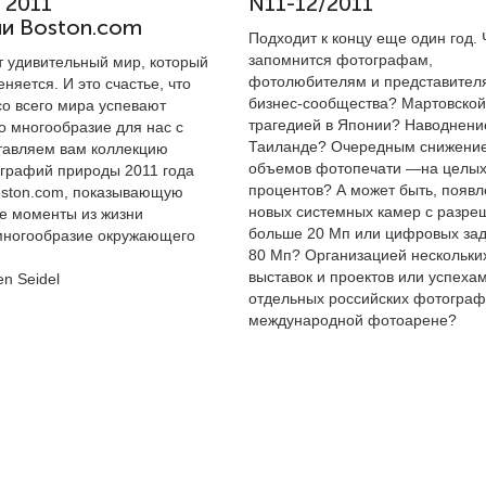
 2011
N11-12/2011
ии Boston.com
Подходит к концу еще один год.
запомнится фотографам,
т удивительный мир, который
фотолюбителям и представител
няется. И это счастье, что
бизнес-сообщества? Мартовской
о всего мира успевают
трагедией в Японии? Наводнени
о многообразие для нас с
Таиланде? Очередным снижени
тавляем вам коллекцию
объемов фотопечати —на целых
графий природы 2011 года
процентов? А может быть, появ
oston.com, показывающую
новых системных камер с разр
е моменты из жизни
больше 20 Мп или цифровых зад
многообразие окружающего
80 Мп? Организацией нескольки
выставок и проектов или успеха
n Seidel
отдельных российских фотограф
международной фотоарене?