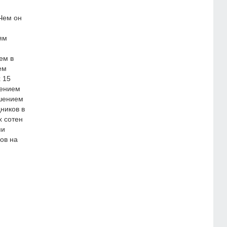
 Чем он
ям
ем в
ем
 15
лением
ешением
ников в
х сотен
ми
ов на