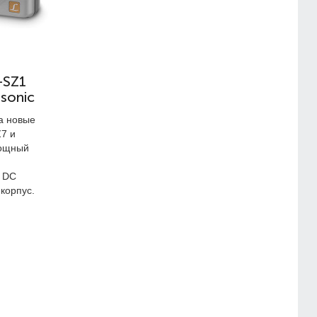
-SZ1
sonic
а новые
7 и
мощный
a DC
 корпус.