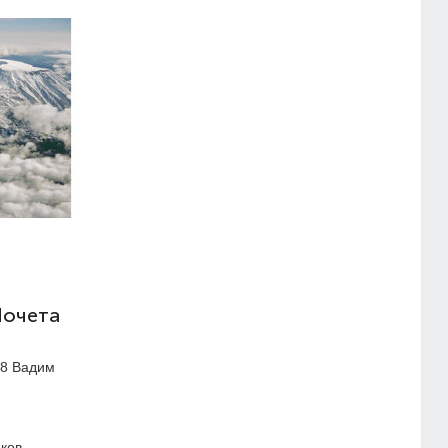
Почета
88 Вадим
ков