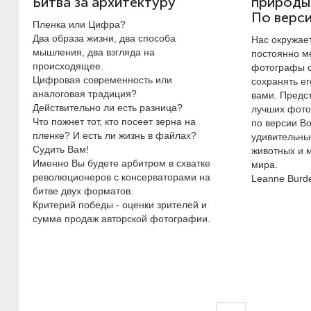
Битва за архитектуру
природы
По верс
Пленка или Цифра?
Два образа жизни, два способа
Нас окружае
мышления, два взгляда на
постоянно ме
происходящее.
фотографы с
Цифровая современность или
сохранять ег
аналоговая традиция?
вами. Предс
Действительно ли есть разница?
лучших фото
Что пожнет тот, кто посеет зерна на
по версии B
пленке? И есть ли жизнь в файлах?
удивительны
Судить Вам!
животных и 
Именно Вы будете арбитром в схватке
мира.
революционеров с консерваторами на
Leanne Burde
битве двух форматов.
Критерий победы - оценки зрителей и
сумма продаж авторской фотографии.