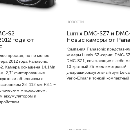
НОВОСТИ
MC-S2
Lumix DMC-SZ7 и DMC
012 года от
Новые камеры от Pana
c
Компания Panasonic представил
камеры Lumix SZ-серии: DMC-SZ
олее простая, но не менее
DMC-SZ1, сочетающие в себе 
мера 2012 года Panasonic
10-кратный 25-миллиметровый
2. Камера оснащена 14,1Мп
ультраширокоугольный зум Leic
м, 2,7" фиксированным
Vario-Elmar и тонкий компактный
-кратным объективом с
сстоянием 28–112 мм F3.1 −
оническим микрофоном,
м аккумулятором и
тройством.