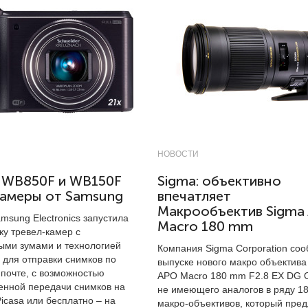
НОВОСТИ
 WB850F и WB150F
Sigma: объективно
камеры от Samsung
впечатляет
Макрообъектив Sigma
msung Electronics запустила
Maсro 180 mm
ку тревел-камер с
ыми зумами и технологией
Компания Sigma Corporation со
 для отправки снимков по
выпуске нового макро объектива
 почте, с возможностью
APO Macro 180 mm F2.8 EX DG 
енной передачи снимков на
не имеющего аналогов в ряду 1
icasa или бесплатно – на
макро-объективов, который пред