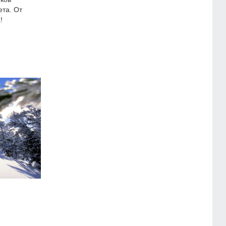
ета. От
!