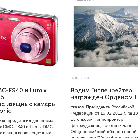
6 ЯНВАРЯ 2012
НОВОСТИ
MC-FS40 и Lumix
Вадим Гиппенрейтер
45
награжден Орденом 
ые изящные камеры
Указом Президента Российской
onic
Федерации от 15.02.2012 г. № 1
Евгеньевич Гиппенрейтер -
акже представил две новые
фотохудожник, почетный член
x DMC-FS40 и Lumix DMC-
Общероссийской общественной
их изящных разноцветных
организации "Союз фотохудожни