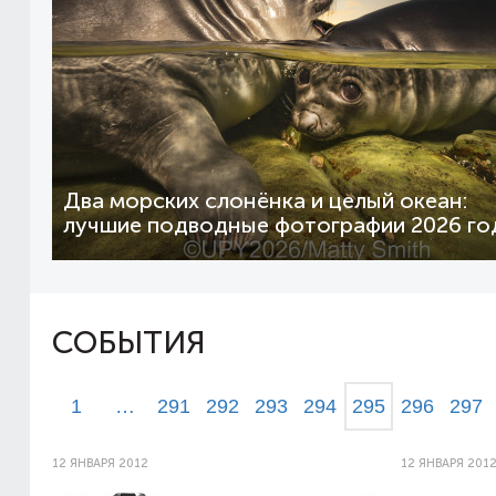
Два морских слонёнка и целый океан:
лучшие подводные фотографии 2026 го
СОБЫТИЯ
1
…
291
292
293
294
295
296
297
12 ЯНВАРЯ 2012
12 ЯНВАРЯ 201