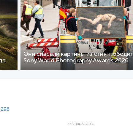
Они спасали картины из огня: победи
да
Sony World Photography Awards 2026
298
2
11 ЯНВАРЯ 2012