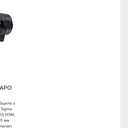
 APO
общила о
 Sigma
OS HSM,
80 мм
лагает