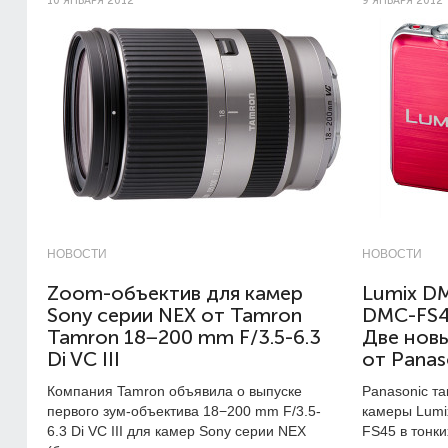
10 ЯНВАРЯ 2012
9 ЯНВАРЯ 2012
НОВОСТИ
НОВОСТИ
Zoom-объектив для камер
Lumix D
Sony серии NEX от Tamron
DMC-FS
Tamron 18−200 mm F/3.5-6.3
Две нов
Di VC III
от Panas
Компания Tamron объявила о выпуске
Panasonic т
первого зум-объектива 18−200 mm F/3.5-
камеры Lumi
6.3 Di VC III для камер Sony серии NEX
FS45 в тонк