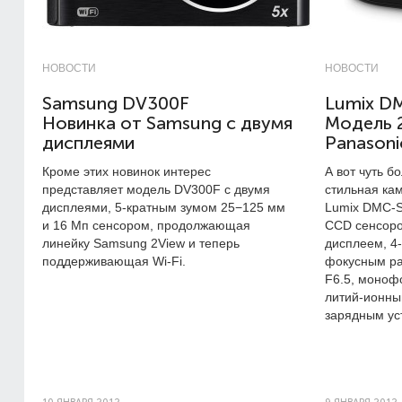
НОВОСТИ
НОВОСТИ
Samsung DV300F
Lumix D
Новинка от Samsung с двумя
Модель 2
дисплеями
Panasoni
Кроме этих новинок интерес
А вот чуть б
представляет модель DV300F с двумя
стильная ка
дисплеями, 5-кратным зумом 25−125 мм
Lumix DMC-S
и 16 Мп сенсором, продолжающая
CCD сенсоро
линейку Samsung 2View и теперь
дисплеем, 4
поддерживающая Wi-Fi.
фокусным ра
F6.5, моноф
литий-ионны
зарядным ус