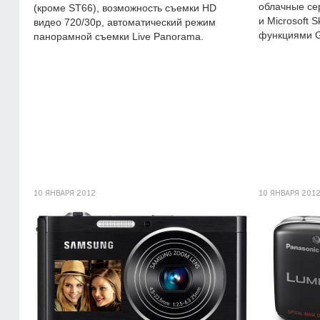
облачные сер
(кроме ST66), возможность съемки HD
и Microsoft S
видео 720/30p, автоматический режим
функциями G
панорамной съемки Live Panorama.
10 ЯНВАРЯ 2012
10 ЯНВАРЯ 201