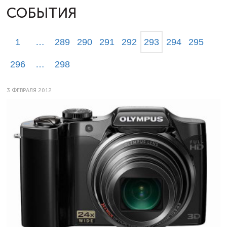
СОБЫТИЯ
1
…
289
290
291
292
293
294
295
296
…
298
3 ФЕВРАЛЯ 2012