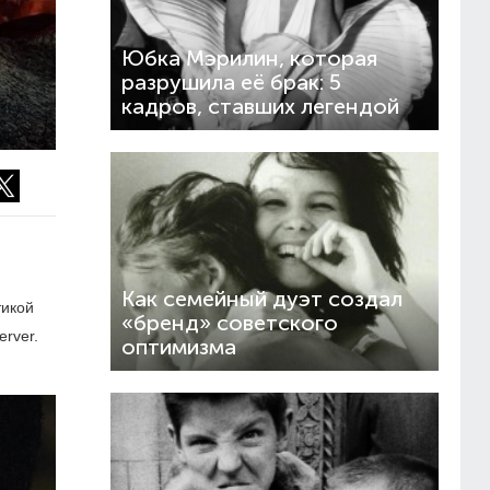
Юбка Мэрилин, которая
разрушила её брак: 5
кадров, ставших легендой
Как семейный дуэт создал
тикой
«бренд» советского
erver.
оптимизма