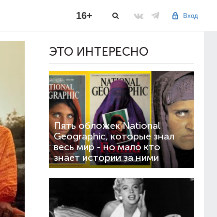
16+
Вход
ЭТО ИНТЕРЕСНО
Пять обложек National
Geographic, которые знал
весь мир - но мало кто
знает истории за ними