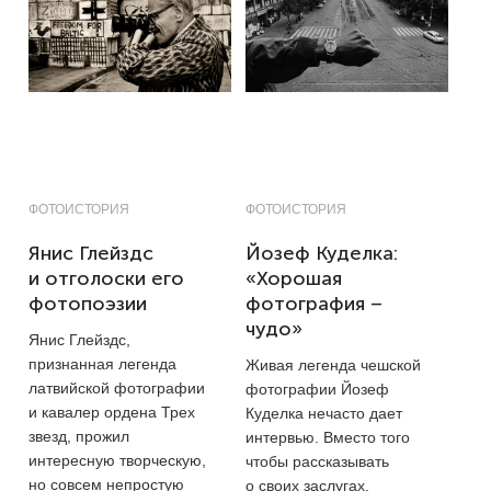
ФОТОИСТОРИЯ
ФОТОИСТОРИЯ
Янис Глейздс
Йозеф Куделка:
и отголоски его
«Хорошая
фотопоэзии
фотография –
чудо»
Янис Глейздс,
признанная легенда
Живая легенда чешской
латвийской фотографии
фотографии Йозеф
и кавалер ордена Трех
Куделка нечасто дает
звезд, прожил
интервью. Вместо того
интересную творческую,
чтобы рассказывать
но совсем непростую
о своих заслугах,