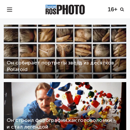
16+
Он собирает портреты звёзд из десятков
Polaroid
Он строил фотографии как головоломки -
и стал легендой