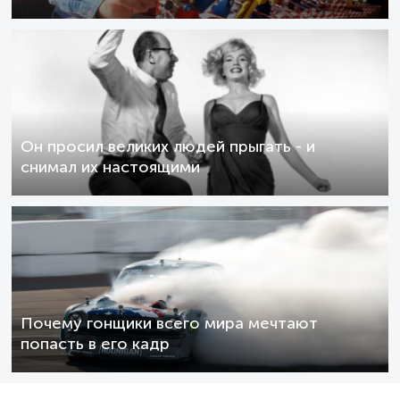
Он просил великих людей прыгать - и
снимал их настоящими
Почему гонщики всего мира мечтают
попасть в его кадр