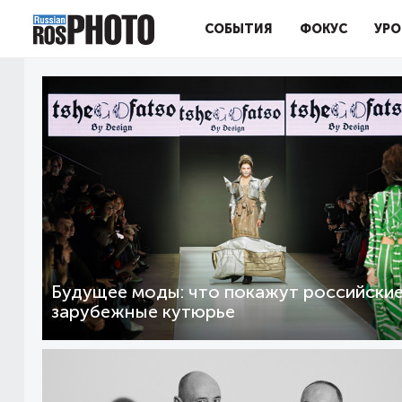
СОБЫТИЯ
ФОКУС
УРО
Будущее моды: что покажут российские
зарубежные кутюрье