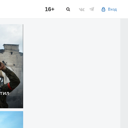
16+
Вход
тил