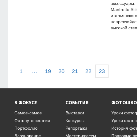
аксессуары.
Manfrotto Sti
итальянского
непревзойде
высокой сте
1
…
19
20
21
22
23
В ФОКУСЕ
СОБЫТИЯ
ФОТОШКО
Самое-самое
Выставки
Уроки фото
Фотопутешествия
Конкурсы
Уроки фото
Портфолио
Репортажи
История фо
Вдохновение
Мастер-классы
Правовые в