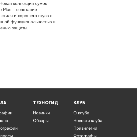
 Новая коллекция сумок
le Plus – сочетание
 стиля и хорошего вкуса с
нной функциональностью и
пенью защиты.
ЛА
ТЕХНОГИД
КЛУБ
графии
Новинки
О клубе
шопа
Обзоры
Новости клуба
тографии
Привилегии
опросы
Фотографы