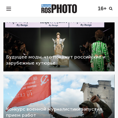
16+
Будущее моды: что покажут российские и
зарубежные кутюрье
Конкурс военной журналистики запустил
прием работ