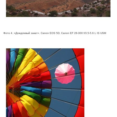
Фото 4. «Дождливый закат». Canon EOS 5D, Canon EF 28-300 f/3.5-5.6 L IS USM