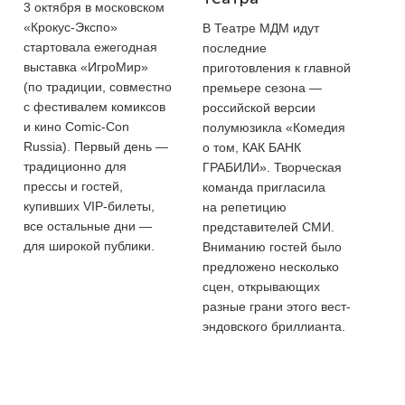
3 октября в московском
«Крокус-Экспо»
В Театре МДМ идут
стартовала ежегодная
последние
выставка «ИгроМир»
приготовления к главной
(по традиции, совместно
премьере сезона —
с фестивалем комиксов
российской версии
и кино Comic-Con
полумюзикла «Комедия
Russia). Первый день —
о том, КАК БАНК
традиционно для
ГРАБИЛИ». Творческая
прессы и гостей,
команда пригласила
купивших VIP-билеты,
на репетицию
все остальные дни —
представителей СМИ.
для широкой публики.
Вниманию гостей было
предложено несколько
сцен, открывающих
разные грани этого вест-
эндовского бриллианта.