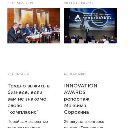
3 ОКТЯБРЯ 2019
20 СЕНТЯБРЯ 2019
РЕПОРТАЖИ
РЕПОРТАЖИ
Трудно выжить в
INNOVATION
бизнесе, если
AWARDS:
вам не знакомо
репортаж
слово
Максима
“комплаенс”
Сорокина
Порой замысловатые
26 августа в конгресс-
термины из мира
центре «Технополис —