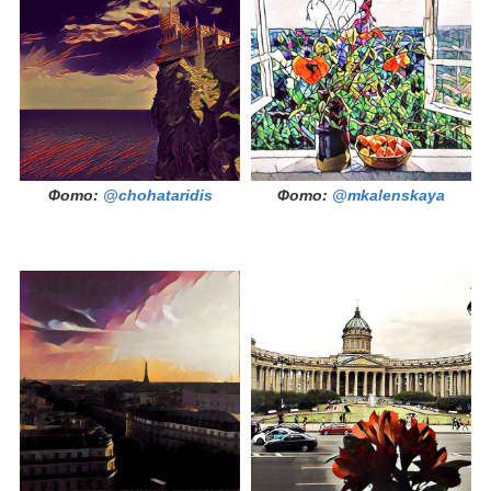
Фото:
@chohataridis
Фото:
@mkalenskaya