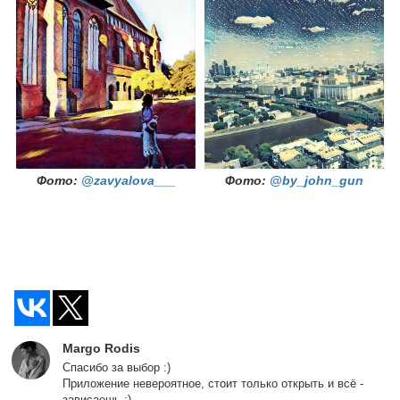
Фото:
@zavyalova___
Фото:
@by_john_gun
Margo Rodis
Спасибо за выбор :)
Приложение невероятное, стоит только открыть и всё -
зависаешь :)