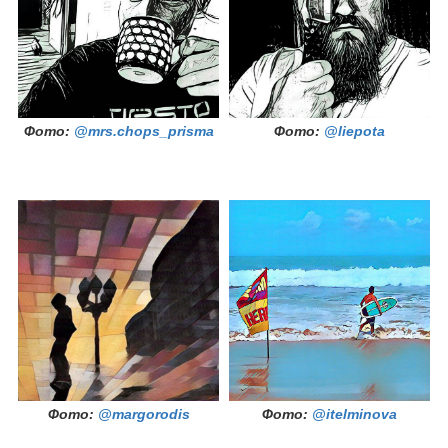
Фото:
@mrs.chops_prisma
Фото:
@liepota
Фото:
@margorodis
Фото:
@itelminova