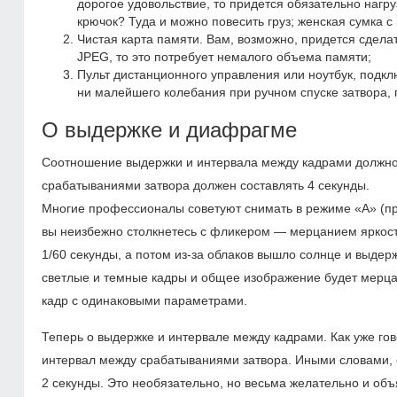
дорогое удовольствие, то придется обязательно нагру
крючок? Туда и можно повесить груз; женская сумка 
Чистая карта памяти. Вам, возможно, придется сдел
JPEG, то это потребует немалого объема памяти;
Пульт дистанционного управления или ноутбук, подкл
ни малейшего колебания при ручном спуске затвора,
О выдержке и диафрагме
Соотношение выдержки и интервала между кадрами должно б
срабатываниями затвора должен составлять 4 секунды.
Многие профессионалы советуют снимать в режиме «A» (при
вы неизбежно столкнетесь с фликером — мерцанием яркости 
1/60 секунды, а потом из-за облаков вышло солнце и выдерж
светлые и темные кадры и общее изображение будет мерца
кадр с одинаковыми параметрами.
Теперь о выдержке и интервале между кадрами. Как уже гов
интервал между срабатываниями затвора. Иными словами, е
2 секунды. Это необязательно, но весьма желательно и объ