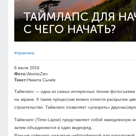
ТАЙМЛАПС ДЛЯ Н
С ЧЕГО НАЧАТЬ?
#практика
6 июля 2016
Фото:
AtomicZen
Текст:
Никита Сычёв
Таймлапс — одна из самых интересных техник фотосъемки 
на экране. К таким процессам можно отнести раскрытие цве
строительство. Таймлапс позволяет «ускорить» двухчасовую 
Таймлапс (Time-Lapse) представляет собой замедленную ки
затем объединяются в один видеоряд.
Раньше таймлапс называли цейтраферной или покадровой с