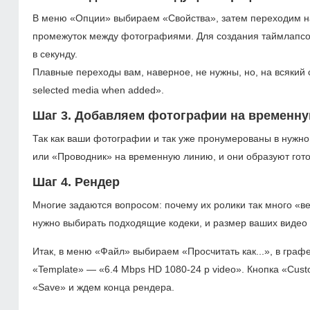
В меню «Опции» выбираем «Свойства», затем переходим на 
промежуток между фотографиями. Для создания таймлапсов
в секунду.
Плавные переходы вам, наверное, не нужны, но, на всякий сл
selected media when added».
Шаг 3. Добавляем фотографии на временн
Так как ваши фотографии и так уже пронумерованы в нужно
или «Проводник» на временную линию, и они образуют гот
Шаг 4. Рендер
Многие задаются вопросом: почему их ролики так много «ве
нужно выбирать подходящие кодеки, и размер ваших видео 
Итак, в меню «Файл» выбираем «Просчитать как...», в графе
«Template» — «6.4 Mbps HD
1080-24 p
video». Кнопка «Cust
«Save» и ждем конца рендера.