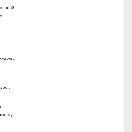
еменной
ам
роекта»
рост:
е
 кнопку