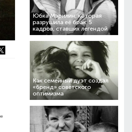
Юбка Мэрилин, которая
разрушила её брак: 5
кадров, ставших легендой
Как семейный дуэт создал
«бренд» советского
оптимизма
ые