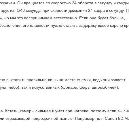
розрачен. Он вращается со скоростью 24 оборота в секунду и кажды
нируется 1/48 секунды при скорости движения 24 кадра в секунду. 
, но мы это воспринимаем естественно. Если она будет больше,
беспечения его плавности нужно ставить выдержку вдвое короче в
жно выставить правильно лишь на месте съемки, ведь они зависят
луна, небо), так и искусственных (фонари, фары автомобилей).
а. Кстати, камеры сильнее шумят при нагреве, поэтому если вы с
 или отражающей непрозрачной тканью. Например, для Canon 5D M