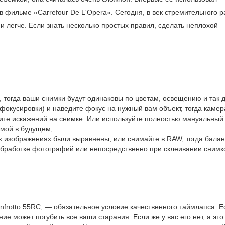
 фильме «Carrefour De L'Opera». Сегодня, в век стремительного р
и легче. Если знать несколько простых правил, сделать неплохой
 тогда ваши снимки будут одинаковы по цветам, освещению и так 
окусировки) и наведите фокус на нужный вам объект, тогда камер
жите искажений на снимке. Или используйте полностью мануальный
гмой в будущем;
ех изображениях были выравнены, или снимайте в RAW, тогда балан
обработке фотографий или непосредственно при склеивании снимк
nfrotto 55RC, — обязательное условие качественного таймлапса. Е
ие может погубить все ваши старания. Если же у вас его нет, а это