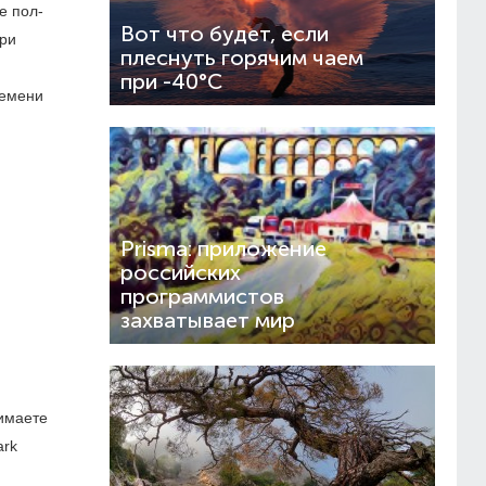
е пол-
Вот что будет, если
При
плеснуть горячим чаем
при -40°C
ремени
Prisma: приложение
российских
программистов
захватывает мир
нимаете
ark