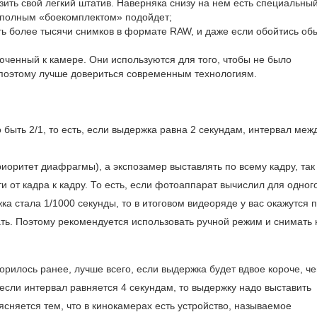
зить свой легкий штатив. Наверняка снизу на нем есть специальны
с полным «боекомплектом» подойдет;
ать более тысячи снимков в формате RAW, и даже если обойтись о
юченный к камере. Они используются для того, чтобы не было
 поэтому лучше довериться современным технологиям.
ыть 2/1, то есть, если выдержка равна 2 секундам, интервал меж
оритет диафрагмы), а экспозамер выставлять по всему кадру, так 
от кадра к кадру. То есть, если фотоаппарат вычислил для одног
ка стала 1/1000 секунды, то в итоговом видеоряде у вас окажутся 
ть. Поэтому рекомендуется использовать ручной режим и снимать
орилось ранее, лучше всего, если выдержка будет вдвое короче, ч
сли интервал равняется 4 секундам, то выдержку надо выставить
ясняется тем, что в кинокамерах есть устройство, называемое