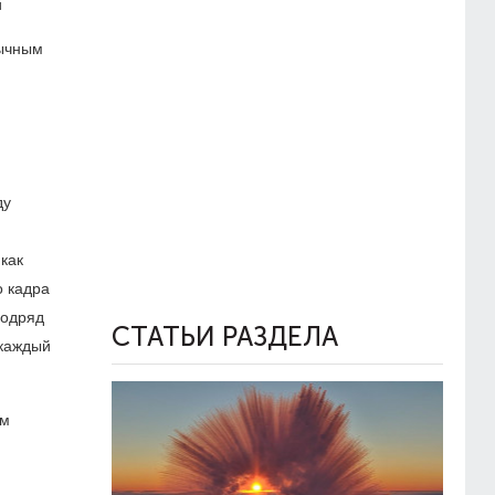
й
бычным
ду
как
о кадра
подряд
СТАТЬИ РАЗДЕЛА
 каждый
ем