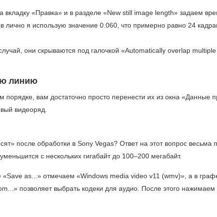
вкладку «Правка» и в разделе «New still image length» задаем вр
 лично я использую значение 0.060, что примерно равно 24 кадр
учай, они скрываются под галочкой «Automatically overlap multiple
ую линию
м порядке, вам достаточно просто перенести их из окна «Данные п
овый видеоряд.
сят» после обработки в Sony Vegas? Ответ на этот вопрос весьма п
уменьшится с нескольких гигабайт до
100–200 мегабайт.
 «Save as...» отмечаем «Windows media video v11 (wmv)», а в граф
om...» позволяет выбрать кодеки для аудио. После этого нажимаем