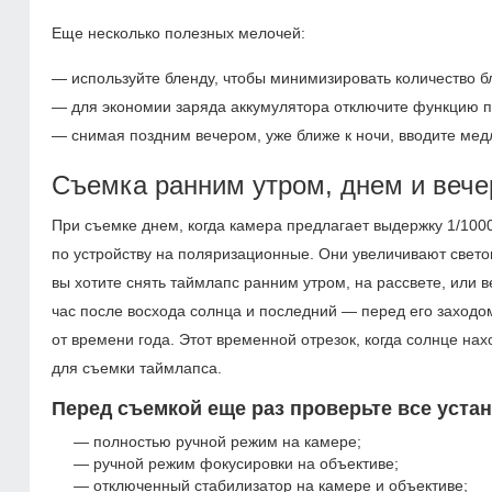
Еще несколько полезных мелочей:
— используйте бленду, чтобы минимизировать количество б
— для экономии заряда аккумулятора отключите функцию п
— снимая поздним вечером, уже ближе к ночи, вводите ме
Съемка ранним утром, днем и веч
При съемке днем, когда камера предлагает выдержку 1/10
по устройству на поляризационные. Они увеличивают светов
вы хотите снять таймлапс ранним утром, на рассвете, или 
час после восхода солнца и последний — перед его заходом
от времени года. Этот временной отрезок, когда солнце нах
для съемки таймлапса.
Перед съемкой еще раз проверьте все устан
полностью ручной режим на камере;
ручной режим фокусировки на объективе;
отключенный стабилизатор на камере и объективе;