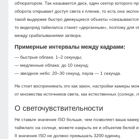
обтюратором. Так называется диск, один сектор которого п
оборота открывает доступ света к пленке, то есть она экспо
такой выдержке быстро движущиеся объекты «смазываются»
то видеоряд таймлапса станет «дерганным», поэтому для о
между срабатываниями затвора.
Примерные интервалы между кадрами:
— быстрые облака:
1–2 секунды;
— медленные
облака: до 10 секунд;
— звездное небо:
20–30 секунд,
пауза — 1 секунда.
Не стоит воспринимать это как закон, настройки камеры мо
от множества источников света, как естественных (солнце, 
О светочувствительности
Не ставьте значение ISO больше, чем позволяет ваша камер
таймлапс на солнце, можете накрыть ее и объектив белой
II значение ISO не должно превышать 3200 единиц.