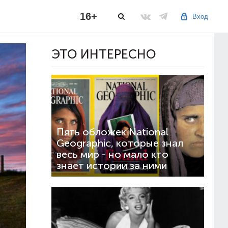
16+
Вход
ЭТО ИНТЕРЕСНО
Пять обложек National
Geographic, которые знал
весь мир - но мало кто
знает истории за ними