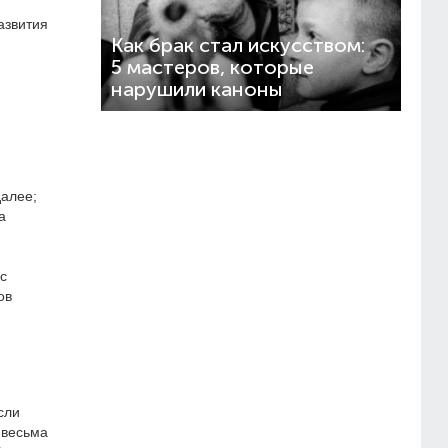
азвития
Как брак стал искусством:
5 мастеров, которые
нарушили каноны
далее;
а
с
ов
сли
 весьма