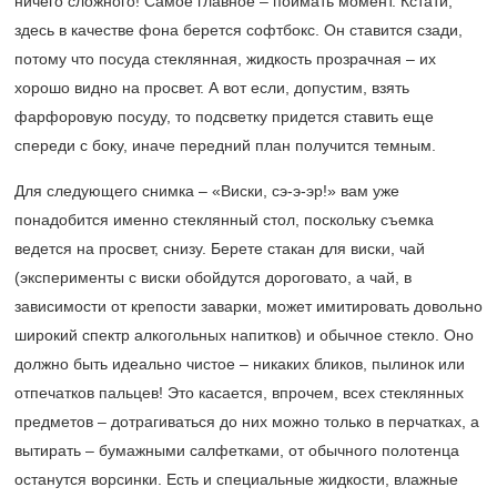
ничего сложного! Самое главное – поймать момент. Кстати,
здесь в качестве фона берется софтбокс. Он ставится сзади,
потому что посуда стеклянная, жидкость прозрачная – их
хорошо видно на просвет. А вот если, допустим, взять
фарфоровую посуду, то подсветку придется ставить еще
спереди с боку, иначе передний план получится темным.
Для следующего снимка – «Виски, сэ-э-эр!» вам уже
понадобится именно стеклянный стол, поскольку съемка
ведется на просвет, снизу. Берете стакан для виски, чай
(эксперименты с виски обойдутся дороговато, а чай, в
зависимости от крепости заварки, может имитировать довольно
широкий спектр алкогольных напитков) и обычное стекло. Оно
должно быть идеально чистое – никаких бликов, пылинок или
отпечатков пальцев! Это касается, впрочем, всех стеклянных
предметов – дотрагиваться до них можно только в перчатках, а
вытирать – бумажными салфетками, от обычного полотенца
останутся ворсинки. Есть и специальные жидкости, влажные