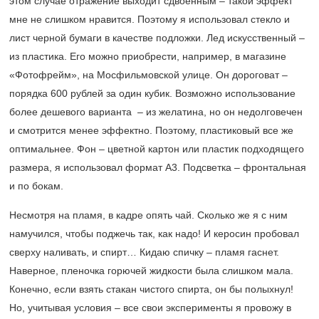
этом случае отражение выходит сдвоенным – такой эффект
мне не слишком нравится. Поэтому я использовал стекло и
лист черной бумаги в качестве подложки. Лед искусственный –
из пластика. Его можно приобрести, например, в магазине
«Фотофрейм», на Мосфильмовской улице. Он дороговат –
порядка 600 рублей за один кубик. Возможно использование
более дешевого варианта – из желатина, но он недолговечен
и смотрится менее эффектно. Поэтому, пластиковый все же
оптимальнее. Фон – цветной картон или пластик подходящего
размера, я использовал формат А3. Подсветка – фронтальная
и по бокам.
Несмотря на пламя, в кадре опять чай. Сколько же я с ним
намучился, чтобы поджечь так, как надо! И керосин пробовал
сверху наливать, и спирт… Кидаю спичку – пламя гаснет.
Наверное, пленочка горючей жидкости была слишком мала.
Конечно, если взять стакан чистого спирта, он бы полыхнул!
Но, учитывая условия – все свои эксперименты я провожу в