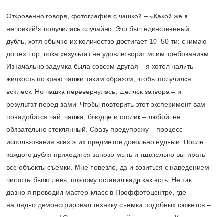
Откровенно говоря, фотография с чашкой – «Какой же я
неловкий!» получилась случайно. Это был единственный
дубль, хотя обычно их количество достигает 10–50-ти: снимаю
до тех пор, пока результат не удовлетворит моим требованиям.
Изначально задумка была совсем другая – я хотел налить
жидкость по краю чашки таким образом, чтобы получился
всплеск. Но чашка перевернулась, щелчок затвора – и
результат перед вами. Чтобы повторить этот эксперимент вам
понадобится чай, чашка, блюдце и столик – любой, не
обязательно стеклянный. Сразу предупрежу – процесс
использования всех этих предметов довольно нудный. После
каждого дубля приходится заново мыть и тщательно вытирать
все объекты съемки. Мне повезло, да и возиться с наведением
чистоты было лень, поэтому оставил кадр как есть. Не так
давно я проводил мастер-класс в Проффотоцентре, где
наглядно демонстрировал технику съемки подобных сюжетов –