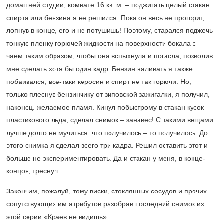
домашней студии, комнате 16 кв. м. – поджигать целый стакан
спирта или бензина я не решился. Пока он весь не прогорит,
лопнув в конце, его и не потушишь! Поэтому, старался поджечь
тонкую пленку горючей жидкости на поверхности бокала с
чаем таким образом, чтобы она вспыхнула и погасла, позволив
мне сделать хотя бы один кадр. Бензин наливать я также
побаивался, все-таки керосин и спирт не так горючи. Но,
только плеснув бензинчику от зиповской зажигалки, я получил,
наконец, желаемое пламя. Кинул побыстрому в стакан кусок
пластикового льда, сделал снимок – занавес! С такими вещами
лучше долго не мучиться: что получилось – то получилось. До
этого снимка я сделал всего три кадра. Решил оставить этот и
больше не экспериментировать. Да и стакан у меня, в конце-
концов, треснул.
Закончим, пожалуй, тему виски, стеклянных сосудов и прочих
сопутствующих им атрибутов разобрав последний снимок из
этой серии «Краев не видишь».