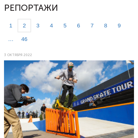
РЕПОРТАЖИ
1
2
3
4
5
6
7
8
9
…
46
3 ОКТЯБРЯ 2022