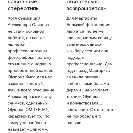
навязанные
обязательно
стереотипы
возвращается»
Хотя съемки для
Для Маргариты
Александра Осипова
Бельской фотография
не стали основной
является, по ее же
работой, он все же
словам, милым сердцу
является
занятием, однако
профессиональным
к выбору техники она
фотографом, поэтому
подходит
его мнение о недавно
профессионально. Два
приобретенной камере
года назад Маргарита
Olympus было для нас
сменила рюкзак
важным. Пожалуй,
с «большими белыми
лучше всего отношение
дурами» на комплект
Александра к качеству
техники Olympus
снимков, сделанных
и почувствовала...
Olympus OM-D Е-M1,
сожаление. От того, что
характеризует то, что
не приобрела его
камеру он любовно
раньше.
называет «Оликом».