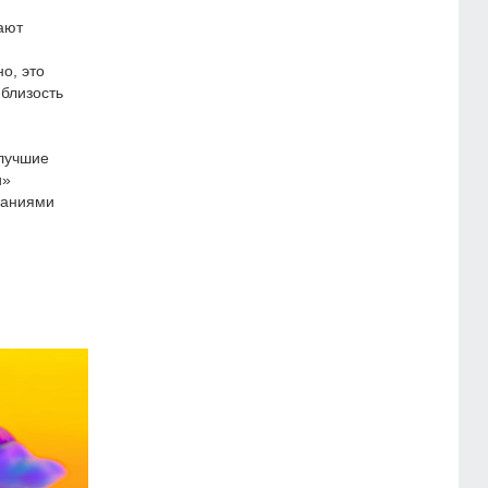
ают
о, это
 близость
 лучшие
и»
паниями