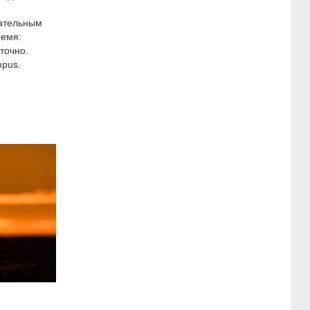
зательным
ремя:
точно.
pus.