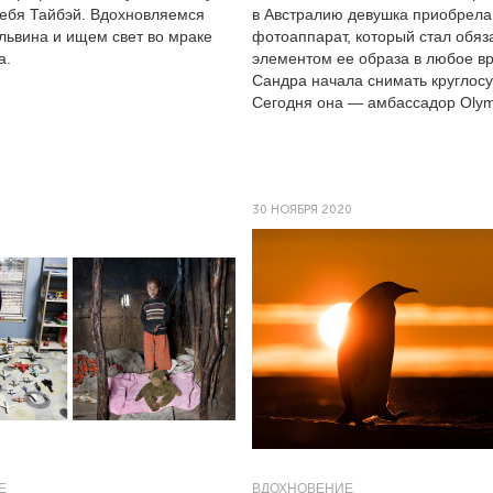
себя Тайбэй. Вдохновляемся
в Австралию девушка приобрела
львина и ищем свет во мраке
фотоаппарат, который стал обя
а.
элементом ее образа в любое в
Сандра начала снимать круглосу
Сегодня она — амбассадор Olym
0
30 НОЯБРЯ 2020
Е
ВДОХНОВЕНИЕ