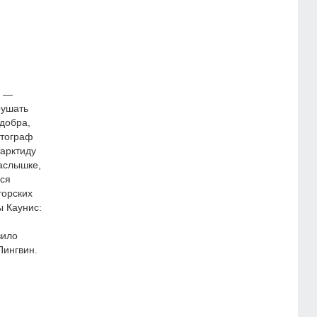
х —
рушать
 добра,
отограф
тарктиду
аслышке,
ься
торских
ы Каунис:
вило
Пингвин.