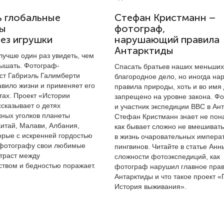
ь глобальные
Стефан Кристманн –
ы
фотограф,
ез игрушки
нарушающий правила
Антарктиды
 лучше один раз увидеть, чем
лышать. Фотограф-
Спасать братьев наших меньши
ст Габриэль Галимберти
благородное дело, но иногда на
авило жизни и применяет его
правила природы, хоть и во имя
тах. Проект «Истории
запрещено на уровне закона. Ф
сказывает о детях
и участник экcпедиции BBC в Ан
жных уголков планеты
Стефан Кристманн знает не пон
Китай, Малави, Албания,
как бывает сложно не вмешиват
орые с искренней гордостью
в жизнь очаровательных импера
фотографу свои любимые
пингвинов. Читайте в статье Анн
нтраст между
сложности фотоэкспедиций, как
ством и бедностью поражает.
фотограф нарушил главное пра
Антарктиды и что такое проект «
История выживания».