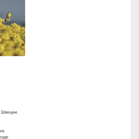
 Швеции.
ма
езде