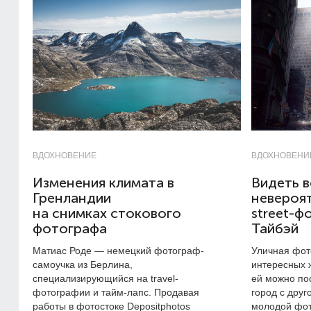
ВДОХНОВЕНИЕ
ВДОХНОВЕНИ
Изменения климата в
Видеть в
Гренландии
невероя
на снимках стокового
street-ф
фотографа
Тайбэй
Матиас Роде — немецкий фотограф-
Уличная фот
самоучка из Берлина,
интересных ж
специализирующийся на travel-
ей можно по
фотографии и тайм-лапс. Продавая
город с друг
работы в фотостоке Depositphotos
молодой фот