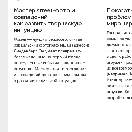
Мастер street-фото и
Показат
совпадений:
проблем
как развить творческую
мира чер
интуицию
Говорят, что
семь раз ус
Жизнь — лучший режиссер, считает
документали
израильский фотограф Ишай (Джесси)
знает это пр
Линденберг. Он умеет превращать
в своих рабо
бессмысленные на первый взгляд
игрушек» рас
повседневные события в настоящее
из всевозмо
искусство. Мастер стрит-фотографии
(например, 
и совпадений делится своим опытом
Италия), кот
в развитии творческой интуиции.
показывают 
игрушки. Ко
потребитель