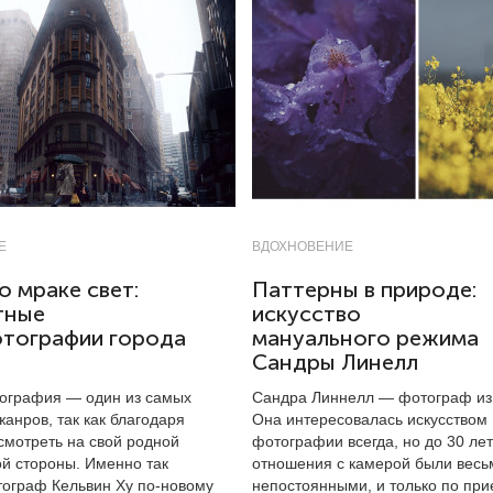
Е
ВДОХНОВЕНИЕ
о мраке свет:
Паттерны в природе:
тные
искусство
отографии города
мануального режима
Сандры Линелл
ография — один из самых
Сандра Линнелл — фотограф из
анров, так как благодаря
Она интересовалась искусством
смотреть на свой родной
фотографии всегда, но до 30 лет
ой стороны. Именно так
отношения с камерой были весь
ограф Кельвин Ху по-новому
непостоянными, и только по при