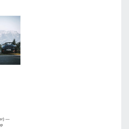
er) —
ор