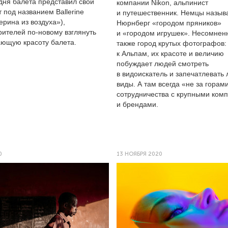
дня балета представил свой
компании Nikon, альпинист
 под названием Ballerine
и путешественник. Немцы назыв
лерина из воздуха»),
Нюрнберг «городом пряников»
рителей по-новому взглянуть
и «городом игрушек». Несомненн
ающую красоту балета.
также город крутых фотографов:
к Альпам, их красоте и величию
побуждает людей смотреть
в видоискатель и запечатлевать
виды. А там всегда «не за горам
сотрудничества с крупными ком
и брендами.
0
13 НОЯБРЯ 2020