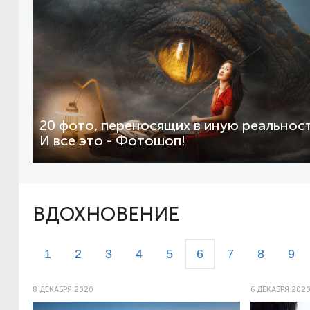
20 фото, переносящих в иную реальност
И все это - Фотошоп!
ВДОХНОВЕНИЕ
1
2
3
4
5
6
7
8
9
8 ДЕКАБРЯ 2020
6 ДЕКАБРЯ 202