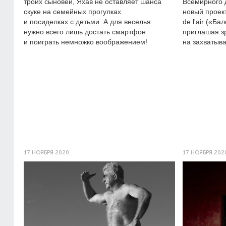
троих сыновей, Яхав не оставляет шанса
Всемирного 
скуке на семейных прогулках
новый проект
и посиделках с детьми. А для веселья
de l'air («Ба
нужно всего лишь достать смартфон
приглашая з
и поиграть немножко воображением!
на захватыв
17 НОЯБРЯ 2020
17 НОЯБРЯ 202