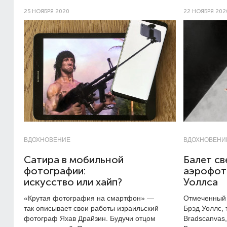
25 НОЯБРЯ 2020
22 НОЯБРЯ 202
ВДОХНОВЕНИЕ
ВДОХНОВЕНИ
Сатира в мобильной
Балет св
фотографии:
аэрофот
искусство или хайп?
Уоллса
«Крутая фотография на смартфон» —
Отмеченный
так описывает свои работы израильский
Брэд Уоллс, 
фотограф Яхав Драйзин. Будучи отцом
Bradscanvas