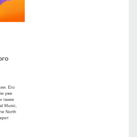
ого
ии. Его
ли уже
и такие
al Music,
he North
екрет