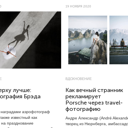
0
19 НОЯБРЯ 2020
Е
ВДОХНОВЕНИЕ
ерху лучше:
Как вечный странник
ография Брэда
рекламирует
Porsсhe через travel-
фотографию
 наградами аэрофотограф
также известный как
Андре Александр (André Alexand
, на празднование
творец из Нюрнберга, амбассад