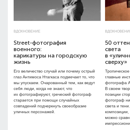
ВДОХНОВЕНИЕ
ВДОХНОВЕНИ
Street-фотография
50 оттен
военного:
света
карикатуры на городскую
в «улич
жизнь
сверху»
Его величество случай или почему острый
Тропическое
глаз Антимоса Нтагкаса подмечает то, что
главные инс
мы упускаем. Очарованный тем, как ведут
фотографа А
себя люди, когда не знают, что
В своем тво
их фотографируют, греческий фотограф
позиции сто
старается при помощи случайных
фотограф ни
совпадений подчеркнуть своеобразие
света и тени
уличных персонажей.
композиции,
можно сравн
импрессиони