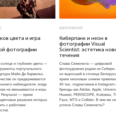
Е
ВДОХНОВЕНИЕ
ков цвета и игра
Киберпанк и неон в
фотографии Visual
ной фотографии
Scientist: эстетика нов
течения
 солнце и глубокие цвета —
Слава Семенюта — цифровой
трументы португальского
фотохудожник родом из Сибири,
ртура Майя Де Карвальо.
но выросший в столице Белорусс
рчестве он придерживается
яркие неоновые снимки привлек
роннего наблюдателя, когда
40 тыс. подписчиков в Instagram 
как не вмешивается в игры
бренды как Adobe, Apple, Univers
. Результат — яркие
Huawei, PERISCOPE, Krakatau, T
 цветовые решения которых
Face, MTS и Collider. В чем же с
ить с работами
успеха Славы Семенюты?
стов.