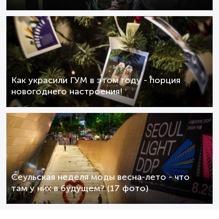
Как украсили ГУМ в этом году - порция
новогоднего настроения!
Сеульская неделя моды весна-лето - что
там у них в будущем? (17 фото)