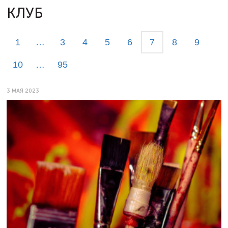
КЛУБ
1
…
3
4
5
6
7
8
9
10
…
95
3 МАЯ 2023