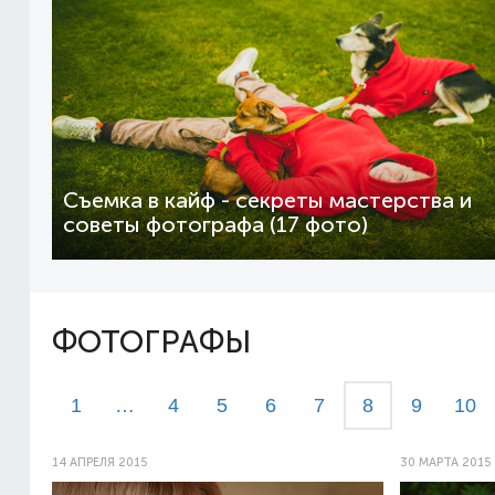
Съемка в кайф - секреты мастерства и
советы фотографа (17 фото)
ФОТОГРАФЫ
1
…
4
5
6
7
8
9
10
14 АПРЕЛЯ 2015
30 МАРТА 2015