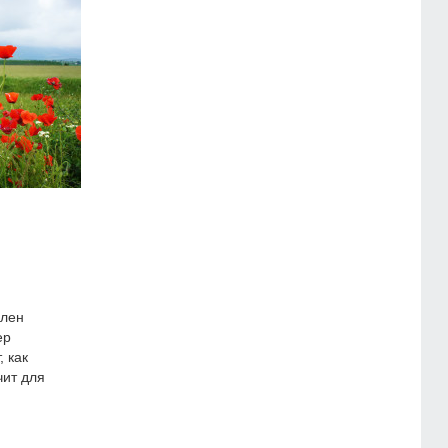
член
ер
 как
чит для