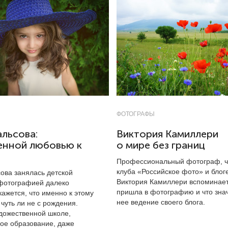
ФОТОГРАФЫ
льсова:
Виктория Камиллери
енной любовью к
о мире без границ
Профессиональный фотограф, 
клуба «Российское фото» и блог
ова занялась детской
Виктория Камиллери вспоминает,
фотографией далеко
пришла в фотографию и что зна
 кажется, что именно к этому
нее ведение своего блога.
 чуть ли не с рождения.
удожественной школе,
кое образование, даже