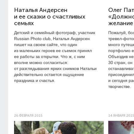
Наталья Андерсен
Олег Пат
и ее сказки о счастливых
«Должно
семьях
желание
Детский и семейный фотограф, участник
Пожалуй, бо
Russian Photo club, Наталья Андерсен
тревел-фото
пишет на своем сайте, что один
много путеше
из маленьких героев ее съемок принял
портфолио ес
ее работы за открытки. Что ж, с ним
Объездив не
вполне можно согласиться:
30 стран, он
от разглядывания ярких снимков Натальи
останавлива
действительно остается ощущение
присоединилс
праздника и счастья.
и сегодня ра
творчестве.
26 ФЕВРАЛЯ 2015
14 ЯНВАРЯ 2015