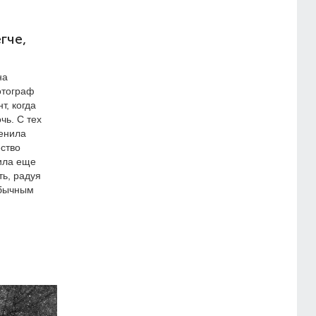
гче,
на
отограф
т, когда
чь. С тех
менила
ство
ила еще
ть, радуя
обычным