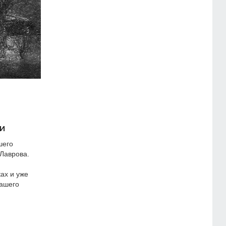
и
шего
Лаврова.
ах и уже
нашего