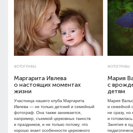
ФОТОГРАФЫ
ФОТОГРАФЫ
Маргарита Ивлева
Мария Ва
о настоящих моментах
с врожд
жизни
детям
Участница нашего клуба Маргарита
Мария Вальс
Ивлева — не только детский и семейный
и семейной 
фотограф. Она также занимается,
не сразу, но
например, съемкой церковных таинств
и готовилась
и праздников, и не только потому, что
Занятия в х
хорошо знает особенности церковного
педагогичес