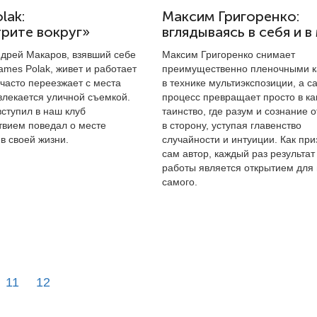
lak:
Максим Григоренко:
рите вокруг»
вглядываясь в себя и в
дрей Макаров, взявший себе
Максим Григоренко снимает
mes Polak, живет и работает
преимущественно пленочными 
часто переезжает с места
в технике мультиэкспозиции, а с
влекается уличной съемкой.
процесс превращает просто в ка
ступил в наш клуб
таинство, где разум и сознание 
твием поведал о месте
в сторону, уступая главенство
в своей жизни.
случайности и интуиции. Как при
сам автор, каждый раз результат
работы является открытием для 
самого.
11
12