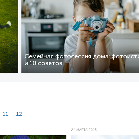
Семейная фотосессия дома: фотоист
и 10 советов
11
12
24 МАРТА 2015