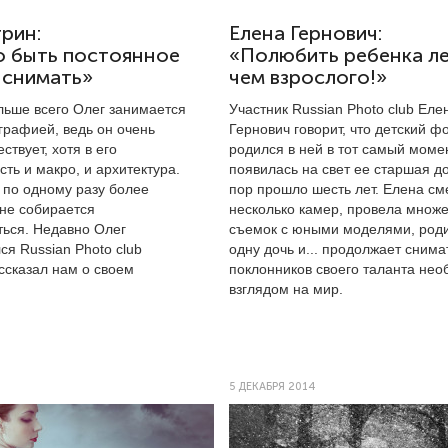
рин:
Елена Гернович:
 быть постоянное
«Полюбить ребенка ле
 снимать»
чем взрослого!»
льше всего Олег занимается
Участник Russian Photo club
Еле
графией, ведь он очень
Гернович говорит, что детский ф
ствует, хотя в его
родился в ней в тот самый момен
ть и макро, и архитектура.
появилась на свет ее старшая до
 по одному разу более
пор прошло шесть лет. Елена с
 не собирается
несколько камер, провела множе
ться. Недавно Олег
съемок с юными моделями, род
я Russian Photo club
одну дочь и... продолжает снима
ссказал нам о своем
поклонников своего таланта не
взглядом на мир.
5 ДЕКАБРЯ 2014