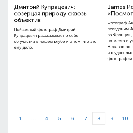
Дмитрий Купрацевич:
James Po
созерцая природу сквозь
«Посмот
объектив
Фотограф Ан
псевдоним Ja
Пейзажный фотограф Дмитрий
во Франции, 
Купрацевич рассказывает о себе,
на место и у
об участии в нашем клубе и о том, что это
Недавно он в
ему дало.
и с удовольс
фотографии 
1
…
4
5
6
7
8
9
10