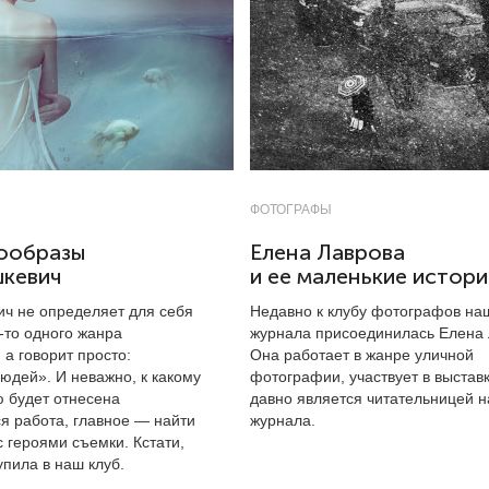
ФОТОГРАФЫ
ообразы
Елена Лаврова
шкевич
и ее маленькие истори
ич не определяет для себя
Недавно к клубу фотографов на
-то одного жанра
журнала присоединилась Елена 
а говорит просто:
Она работает в жанре уличной
юдей». И неважно, к какому
фотографии, участвует в выставк
 будет отнесена
давно является читательницей 
я работа, главное — найти
журнала.
 героями съемки. Кстати,
упила в наш клуб.