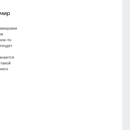
 мир
камерами
ам
кое-то
отходят
знается
 такой
него