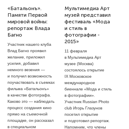
«Батальонъ».
Мультимедиа Арт
Памяти Первой
музей представил
мировой войны:
фестиваль «Мода
репортаж Влада
и стиль в
Багно
фотографии -
2015»
Участник нашего клуба
Влад Багно проявил
11 февраля
желание, приложил
в Мультимедиа Арт
усилия, добавил
музее (Москва)
немного везения —
состоялось открытие
и получил возможность
IX Московское
поучаствовать в съемках
международное
фильма «Батальонъ»
биеннале «Мода и стиль
в качестве фотографа.
в фотографии».
Каково это — наблюдать
Участник Russian Photo
процесс создания кино
club Игорь Глазунов
прямо на съемочной
посетил открытие
площадке, он рассказал
и подготовил репортаж.
в специальном
Напомним, что члены