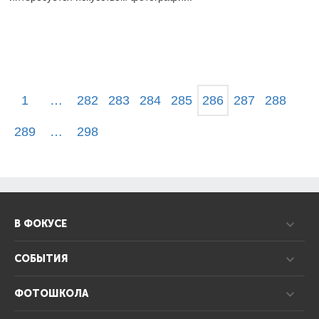
1
…
282
283
284
285
286
287
288
289
…
298
В ФОКУСЕ
СОБЫТИЯ
ФОТОШКОЛА