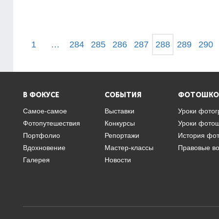
1
…
284
285
286
287
288
289
290
В ФОКУСЕ
СОБЫТИЯ
ФОТОШКО
Самое-самое
Выставки
Уроки фото
Фотопутешествия
Конкурсы
Уроки фото
Портфолио
Репортажи
История фо
Вдохновение
Мастер-классы
Правовые в
Галерея
Новости