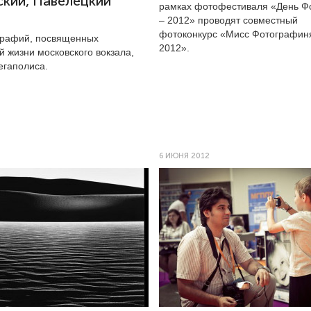
кий, Павелецкий
рамках фотофестиваля «День Ф
– 2012» проводят совместный
фотоконкурс «Мисс Фотографин
графий, посвященных
2012».
 жизни московского вокзала,
егаполиса.
6 ИЮНЯ 2012