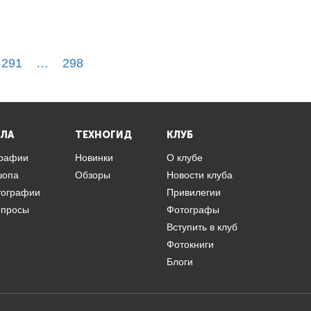
291
…
298
ЛА
ТЕХНОГИД
КЛУБ
графии
Новинки
О клубе
шопа
Обзоры
Новости клуба
тографии
Привилегии
опросы
Фотографы
Вступить в клуб
Фотокниги
Блоги