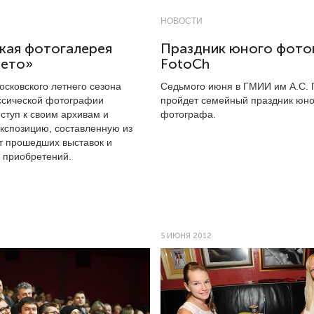
НОВОСТИ
кая фотогалерея
Праздник юного фото
Лето»
FotoCh
осковского летнего сезона
Седьмого июня в ГМИИ им А.С.
ссической фотографии
пройдет семейный праздник юно
ступ к своим архивам и
фотографа.
экспозицию, составленную из
т прошедших выставок и
 приобретений.
5 ИЮНЯ 2012