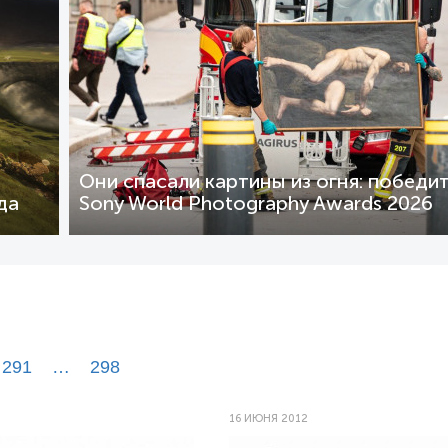
Они спасали картины из огня: победи
да
Sony World Photography Awards 2026
291
…
298
16 ИЮНЯ 2012