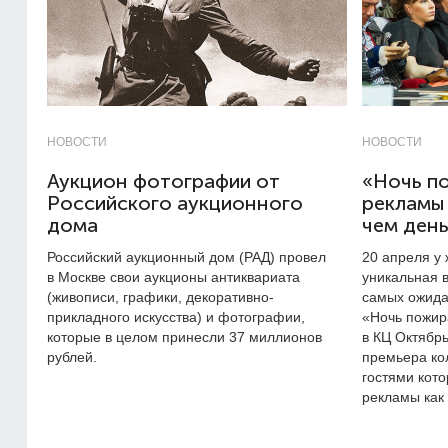
НОВОСТИ
НОВОСТИ
Аукцион фотографии от
«Ночь п
Российского аукционного
рекламы 
дома
чем день
Российский аукционный дом (РАД) провел
20 апреля у
в Москве свои аукционы антиквариата
уникальная 
(живописи, графики, декоративно-
самых ожида
прикладного искусства) и фотографии,
«Ночь пожир
которые в целом принесли 37 миллионов
в КЦ Октябр
рублей.
премьера ко
гостями кот
рекламы как 