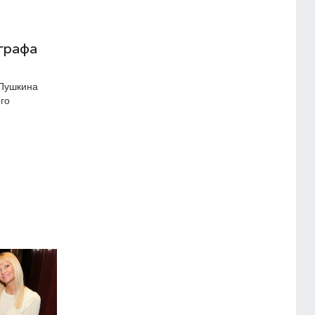
графа
 Пушкина
го