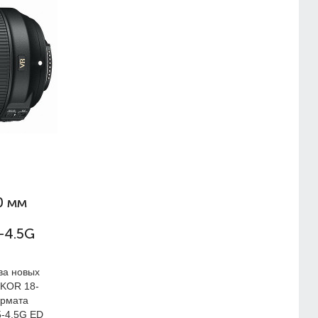
0 мм
-4.5G
ва новых
KKOR 18-
ормата
5-4.5G ED