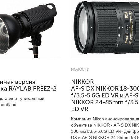
НОВОСТИ
нная версия
NIKKOR
ка RAYLAB FREEZ-2
AF-S DX NIKKOR 18-30
f/3.5-5.6G ED VR и AF-S
ставляет уникальный
NIKKOR 24-85mm f/3.5
оноблок.
ED VR
Компания Nikon анонсировала д
объектива NIKKOR - AF-S DX NI
300 мм f/3.5-5.6G ED VR- для ф
DX и AF-S NIKKOR 24-85mm f/3.