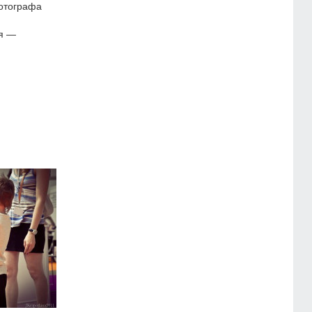
отографа
я —