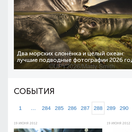
Два морских слонёнка и целый океан:
лучшие подводные фотографии 2026 го
СОБЫТИЯ
1
…
284
285
286
287
288
289
290
19 ИЮНЯ 2012
19 ИЮНЯ 2012