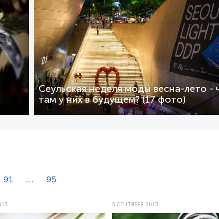
Сеульская неделя моды весна-лето - 
там у них в будущем? (17 фото)
91
…
95
013
5 СЕНТЯБРЯ 2013