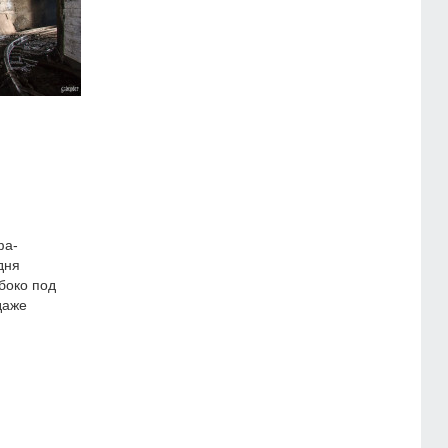
фа-
дня
боко под
даже