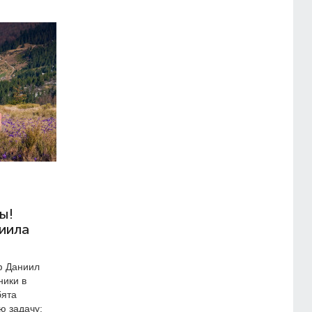
ы!
иила
ф Даниил
ники в
бята
ю задачу: