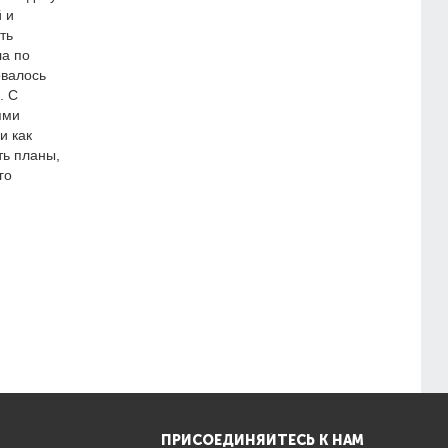
 и
ть
а по
овалось
. С
ями
и как
ть планы,
го
ПРИСОЕДИНЯЙТЕСЬ К НАМ