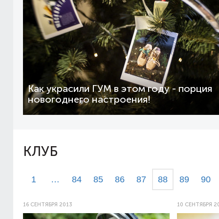
Как украсили ГУМ в этом году - порция
новогоднего настроения!
КЛУБ
1
…
84
85
86
87
88
89
90
16 СЕНТЯБРЯ 2013
10 СЕНТЯБРЯ 2