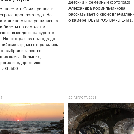
Детский и семейный фотограф
Александра Кормильчинкова
ея посетить Сочи пришла к
рассказывает о своих впечатлен
еврале прошлого года. Но
о камере OLYMPUS OM-D E-M1.
 на машине мы не решились, а
ли билеты на самолет и
ичные выходные на курорте
. На этот раз, за полгода до
пийских игр, мы отправились
то, выбрав в качестве
ин из самых больших,
рогих внедорожников –
nz GL500.
13
20 АВГУСТА 2013