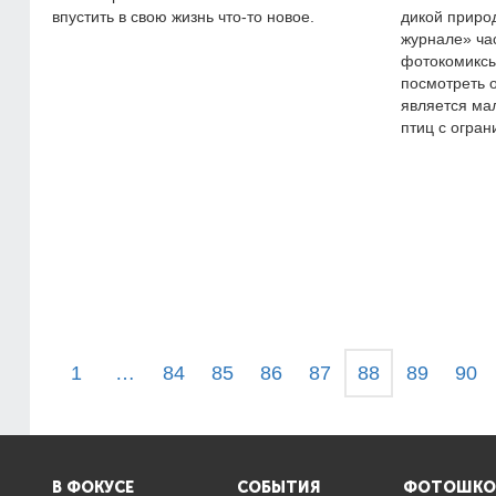
впустить в свою жизнь что-то новое.
дикой приро
журнале» ча
фотокомиксы
посмотреть о
является ма
птиц с огра
1
…
84
85
86
87
88
89
90
В ФОКУСЕ
СОБЫТИЯ
ФОТОШКО