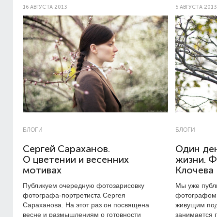
16 АВГУСТА 2013
5 АВГУСТА 2013
БЛОГИ
БЛОГИ
Сергей Сараханов.
Один де
О цветении и весенних
жизни. 
мотивах
Клочева
Публикуем очередную фотозарисовку
Мы уже публ
фотографа-портретиста Сергея
фотографом
Сараханова. На этот раз он посвящена
живущим под
весне и размышлениям о готовности
занимается 