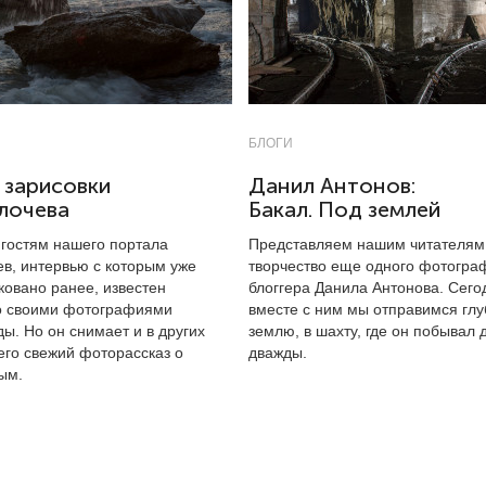
БЛОГИ
 зарисовки
Данил Антонов:
лочева
Бакал. Под землей
гостям нашего портала
Представляем нашим читателям
ев, интервью с которым уже
творчество еще одного фотогра
ковано ранее, известен
блоггера Данила Антонова. Сего
о своими фотографиями
вместе с ним мы отправимся глу
ы. Но он снимает и в других
землю, в шахту, где он побывал 
его свежий фоторассказ о
дважды.
ым.