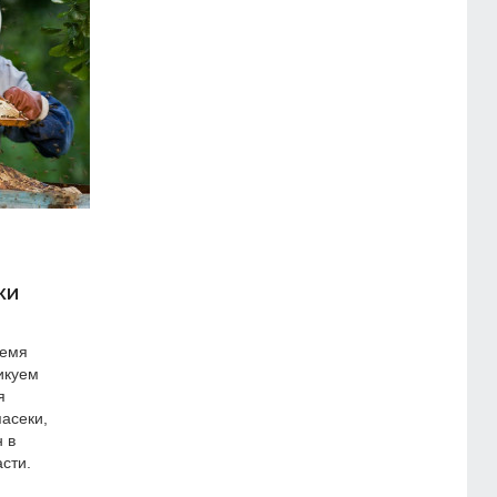
ки
ремя
икуем
я
асеки,
 в
сти.