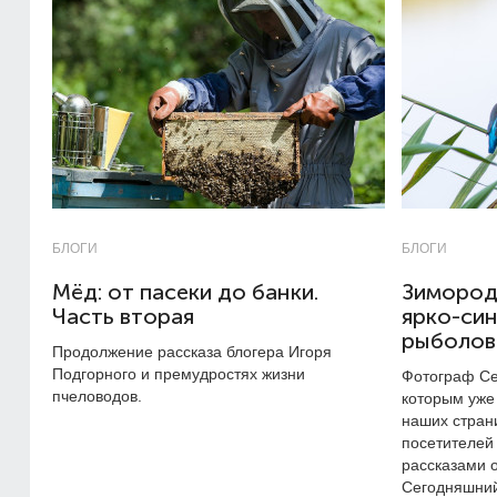
БЛОГИ
БЛОГИ
Мёд: от пасеки до банки.
Зимород
Часть вторая
ярко-си
рыболов
Продолжение рассказа блогера Игоря
Подгорного и премудростях жизни
Фотограф Се
пчеловодов.
которым уже
наших стран
посетителей
рассказами 
Сегодняшний