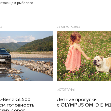
 летающем рыболове…
13
28 АВГУСТА 2013
ФОТОГРАФЫ
s-Benz GL500
Летние прогулки
ем готовность
с OLYMPUS OM-D E-M
ских дорог