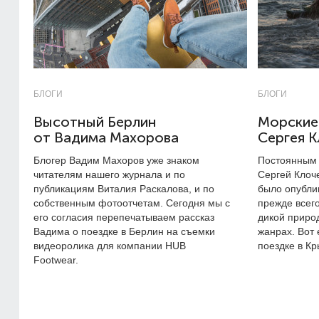
БЛОГИ
БЛОГИ
Высотный Берлин
Морские
от Вадима Махорова
Сергея К
Блогер Вадим Махоров уже знаком
Постоянным 
читателям нашего журнала и по
Сергей Клоч
публикациям Виталия Раскалова, и по
было опубли
собственным фотоотчетам. Сегодня мы с
прежде всег
его согласия перепечатываем рассказ
дикой природ
Вадима о поездке в Берлин на съемки
жанрах. Вот 
видеоролика для компании HUB
поездке в Кр
Footwear.