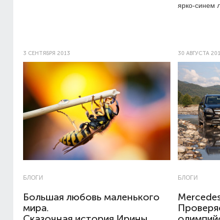
ярко-синем
3 СЕНТЯБРЯ 2013
30 АВГУСТА 20
БЛОГИ
БЛОГИ
Большая любовь маленького
Mercede
мира.
Проверя
Сказочная история Ирины
олимпий