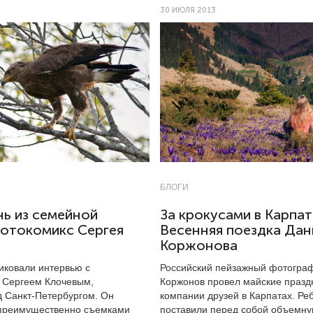
30 ИЮЛЯ 2013
БЛОГИ
нь из семейной
За крокусами в Карпат
Фотокомикс Сергея
Весенняя поездка Дан
Коржонова
иковали интервью с
Российский пейзажный фотогра
 Сергеем Клочевым,
Коржонов провел майские празд
 Санкт-Петербургом. Он
компании друзей в Карпатах. Ре
преимущественно съемками
поставили перед собой объемну