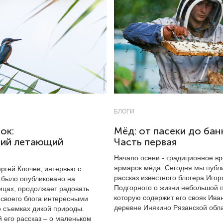
БЛОГИ
ок:
Мёд: от пасеки до бан
ний летающий
Часть первая
Начало осени - традиционное в
ярмарок мёда. Сегодня мы публ
ргей Клочев, интервью с
рассказ известного блогера Игор
 было опубликовано на
Подгорного о жизни небольшой п
ицах, продолжает радовать
которую содержит его свояк Иван
 своего блога интересными
деревне Инякино Рязанской обла
о съемках дикой природы.
 его рассказ – о маленьком