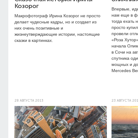
Козорог
Впервые, ид
нам еще в ф
Макрофотограф Ирина Козорог не просто
тогда ехать
делает чудесные кадры, но и создает из
просто купи
них очень позитивные и
провели отл
жизнеутверждающие истории, настоящие
«Роза Хутор»
сказки в картинках.
начала Олим
в Сочи на ав
спутника од
мощных и до
Mercedes Be
28 АВГУСТА 2013
23 АВГУСТА 20