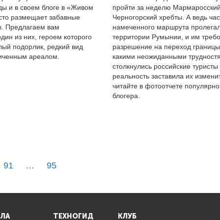
ды и в своем блоге в «Живом
пройти за неделю Мармаросский
сто размещает забавные
Черногорский хребты. А ведь час
. Предлагаем вам
намеченного маршрута пролегал
дин из них, героем которого
территории Румынии, и им треб
лый подорлик, редкий вид
разрешение на переход границы
ниченным ареалом.
какими неожиданными трудност
столкнулись российские туристы 
реальность заставила их измени
читайте в фотоотчете популярно
блогера.
91
…
95
ЛА
ТЕХНОГИД
КЛУБ