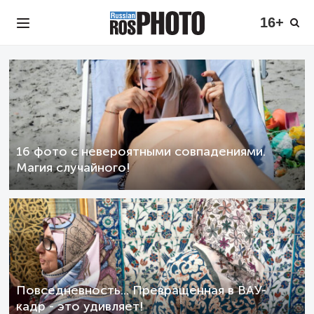
16+
16 фото с невероятными совпадениями.
Магия случайного!
Повседневность... Превращенная в ВАУ-
кадр - это удивляет!